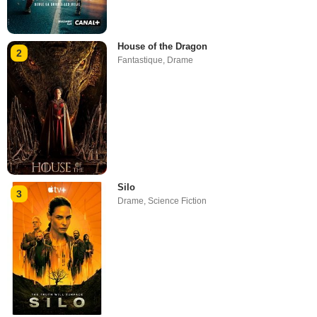
House of the Dragon
2
Fantastique
,
Drame
Silo
3
Drame
,
Science Fiction