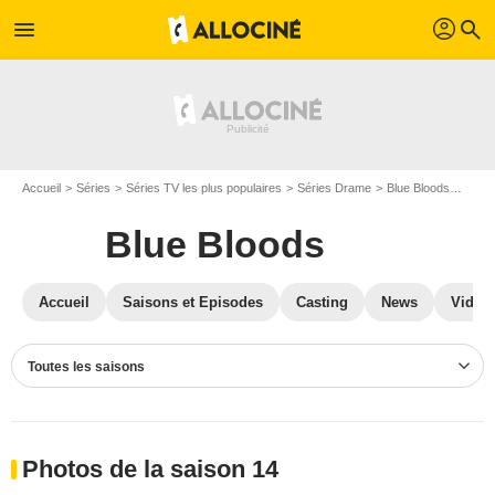
profil
menu
search
Accueil
Séries
Séries TV les plus populaires
Séries Drame
Blue Bloods
Photo
Blue Bloods
Accueil
Saisons et Episodes
Casting
News
Vidéo
Toutes les saisons
Photos de la saison 14