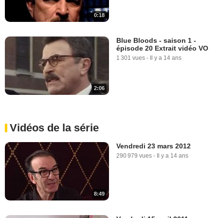
0:18
Blue Bloods - saison 1 -
épisode 20 Extrait vidéo VO
1 301 vues
-
Il y a 14 ans
2:06
Vidéos de la série
Vendredi 23 mars 2012
290 979 vues
-
Il y a 14 ans
8:49