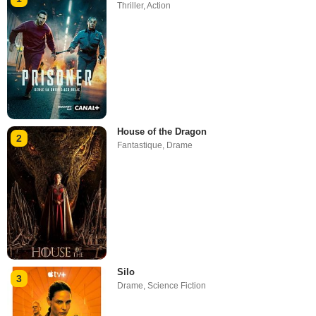
Thriller
,
Action
House of the Dragon
2
Fantastique
,
Drame
Silo
3
Drame
,
Science Fiction