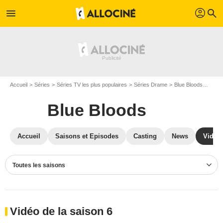
profil
menu
search
Accueil
Séries
Séries TV les plus populaires
Séries Drame
Blue Bloods
Vidéo
Blue Bloods
Accueil
Saisons et Episodes
Casting
News
Vidéo
Toutes les saisons
Vidéo de la saison 6