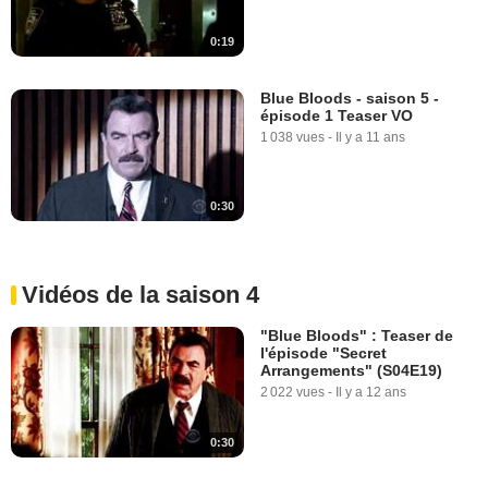
0:19
Blue Bloods - saison 5 -
épisode 1 Teaser VO
1 038 vues
-
Il y a 11 ans
0:30
Vidéos de la saison 4
"Blue Bloods" : Teaser de
l'épisode "Secret
Arrangements" (S04E19)
2 022 vues
-
Il y a 12 ans
0:30