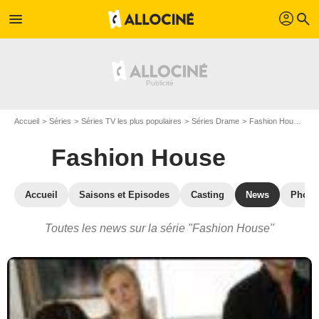
profil
menu
search
Accueil
Séries
Séries TV les plus populaires
Séries Drame
Fashion House
Ac
Fashion House
Accueil
Saisons et Episodes
Casting
News
Photo
Toutes les news sur la série "Fashion House"