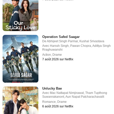
Operation Safed Saagar
De
Abhijeet Singh Parmar
,
Kushal Srivastava
Avec
Harssh Singh
,
Pawan Chopra
,
Adittya Singh
Rraghuwanshi
Action
,
Drame
7 août 2026 sur Netflix
Unlucky Bae
Avec
Mac Nattapat Nimjirawat
,
Tham Tupthong
Suwanrakanont
,
Aun Napat Patcharachavalit
Romance
,
Drame
6 août 2026 sur Netflix