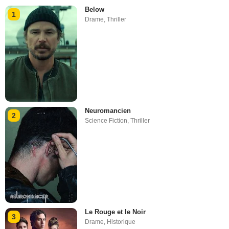
Below
1
Drame
,
Thriller
Neuromancien
2
Science Fiction
,
Thriller
Le Rouge et le Noir
3
Drame
,
Historique