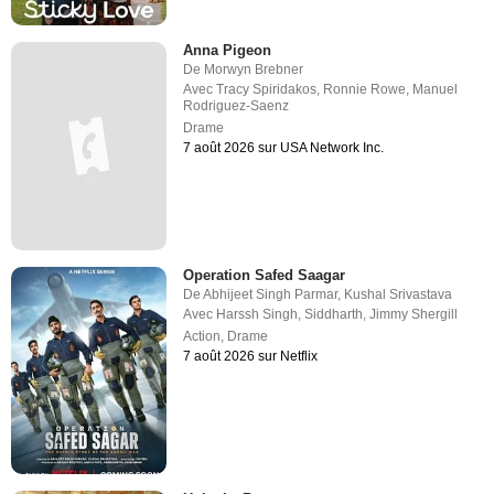
Anna Pigeon
De
Morwyn Brebner
Avec
Tracy Spiridakos
,
Ronnie Rowe
,
Manuel
Rodriguez-Saenz
Drame
7 août 2026 sur USA Network Inc.
Operation Safed Saagar
De
Abhijeet Singh Parmar
,
Kushal Srivastava
Avec
Harssh Singh
,
Siddharth
,
Jimmy Shergill
Action
,
Drame
7 août 2026 sur Netflix