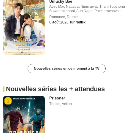
Unlucky Bae
Avec
Mac Nattapat Nimjirawat
,
Tham Tupthong
Suwanrakanont
,
Aun Napat Patcharachavalit
Romance
,
Drame
6 août 2026 sur Netflix
Nouvelles séries en ce moment à la TV
Nouvelles séries les + attendues
Prisoner
1
Thriller
,
Action