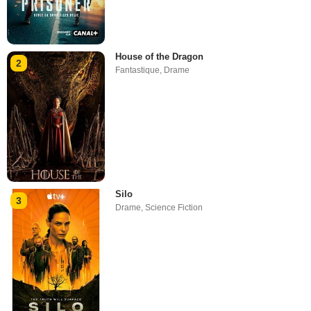
House of the Dragon
2
Fantastique
,
Drame
Silo
3
Drame
,
Science Fiction