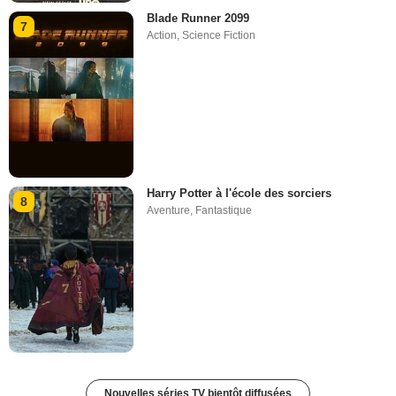
Blade Runner 2099
7
Action
,
Science Fiction
Harry Potter à l'école des sorciers
8
Aventure
,
Fantastique
Nouvelles séries TV bientôt diffusées