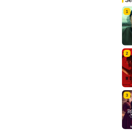
Sé
1
2
3