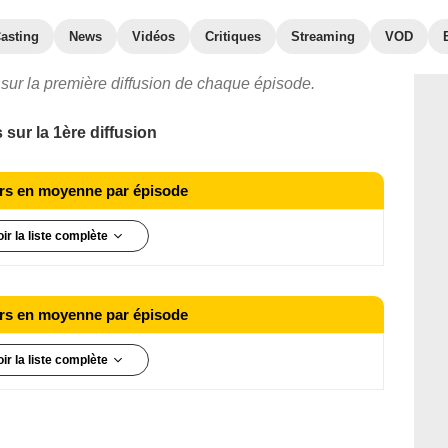
asting
News
Vidéos
Critiques
Streaming
VOD
sur la première diffusion de chaque épisode.
ur la 1ère diffusion
eurs en moyenne par épisode
oir la liste complète
1
2
eurs en moyenne par épisode
3
4
oir la liste complète
1
2
3