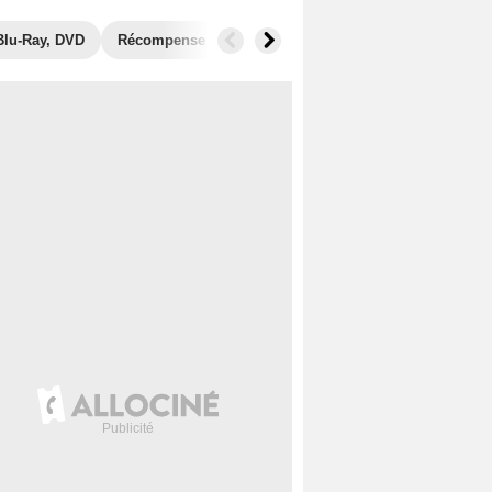
Blu-Ray, DVD
Récompenses
Photos
Secrets de tournage