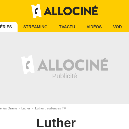
ÉRIES
STREAMING
TVACTU
VIDÉOS
VOD
éries Drame
Luther
Luther : audiences TV
Luther