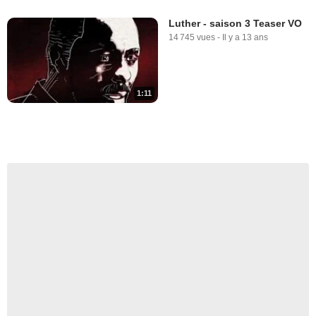
Luther - saison 3 Teaser VO
14 745 vues
-
Il y a 13 ans
1:11