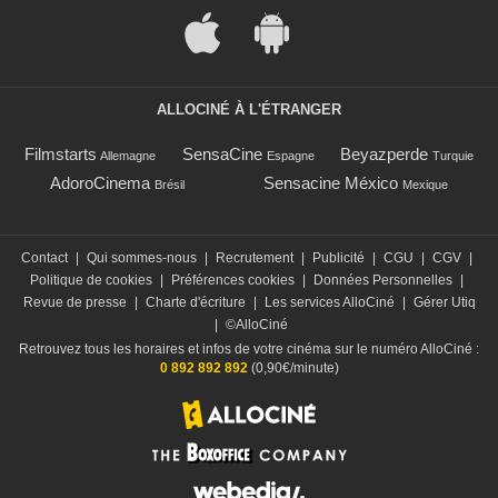
ALLOCINÉ À L'ÉTRANGER
Filmstarts
SensaCine
Beyazperde
Allemagne
Espagne
Turquie
AdoroCinema
Sensacine México
Brésil
Mexique
Contact
|
Qui sommes-nous
|
Recrutement
|
Publicité
|
CGU
|
CGV
|
Politique de cookies
|
Préférences cookies
|
Données Personnelles
|
Revue de presse
|
Charte d'écriture
|
Les services AlloCiné
|
Gérer Utiq
|
©AlloCiné
Retrouvez tous les horaires et infos de votre cinéma sur le numéro AlloCiné :
0 892 892 892
(0,90€/minute)