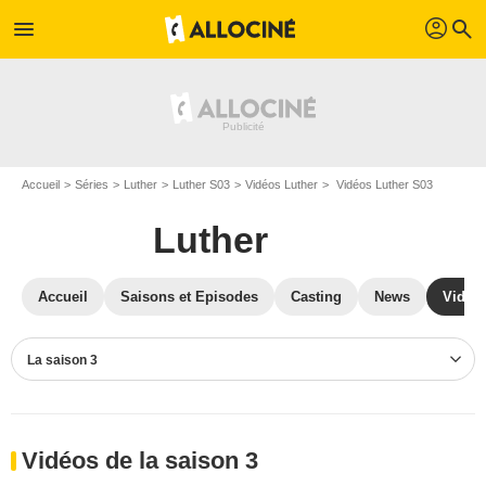
profil
menu
search
Accueil
Séries
Luther
Luther S03
Vidéos Luther
Vidéos Luther S03
Luther
Accueil
Saisons et Episodes
Casting
News
Vidéo
La saison 3
Vidéos de la saison 3