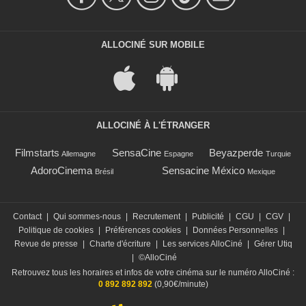
ALLOCINÉ SUR MOBILE
ALLOCINÉ À L'ÉTRANGER
Filmstarts
SensaCine
Beyazperde
Allemagne
Espagne
Turquie
AdoroCinema
Sensacine México
Brésil
Mexique
Contact
|
Qui sommes-nous
|
Recrutement
|
Publicité
|
CGU
|
CGV
|
Politique de cookies
|
Préférences cookies
|
Données Personnelles
|
Revue de presse
|
Charte d'écriture
|
Les services AlloCiné
|
Gérer Utiq
|
©AlloCiné
Retrouvez tous les horaires et infos de votre cinéma sur le numéro AlloCiné :
0 892 892 892
(0,90€/minute)