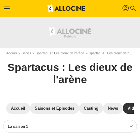
profil
menu
search
Accueil
Séries
Spartacus : Les dieux de l'arène
Spartacus : Les dieux de l'arène S01
Spartacus : Les dieux de
l'arène
Accueil
Saisons et Episodes
Casting
News
Vidéo
La saison 1