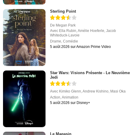
Sterling Point
De
Megan Park
Avec
Ella Rubin
,
Amélie Hoeferle
,
Jacob
Whiteduck-Lavoie
Drame
,
Comédie
5 août 2026 sur Amazon Prime Video
Star Wars: Visions Présente - Le Neuvième
Jedi
Avec
Kimiko Glenn
,
Andrew Kishino
,
Masi Oka
Action
,
Animation
5 août 2026 sur Disney+
Le Magasin