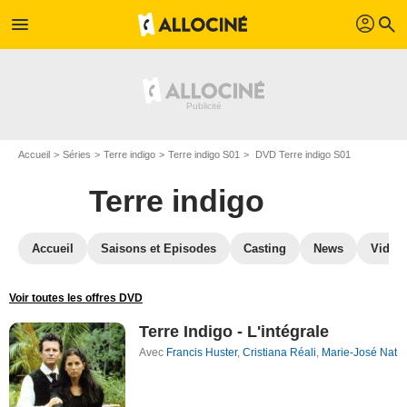
profil
menu
search
Accueil
Séries
Terre indigo
Terre indigo S01
DVD Terre indigo S01
Terre indigo
Accueil
Saisons et Episodes
Casting
News
Vidéo
Voir toutes les offres DVD
Terre Indigo - L'intégrale
Avec
Francis Huster
,
Cristiana Réali
,
Marie-José Nat