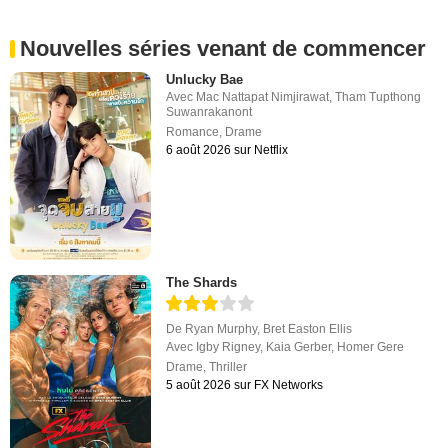
Nouvelles séries venant de commencer
Unlucky Bae
Avec
Mac Nattapat Nimjirawat
,
Tham Tupthong
Suwanrakanont
Romance
,
Drame
6 août 2026 sur Netflix
The Shards
De
Ryan Murphy
,
Bret Easton Ellis
Avec
Igby Rigney
,
Kaia Gerber
,
Homer Gere
Drame
,
Thriller
5 août 2026 sur FX Networks