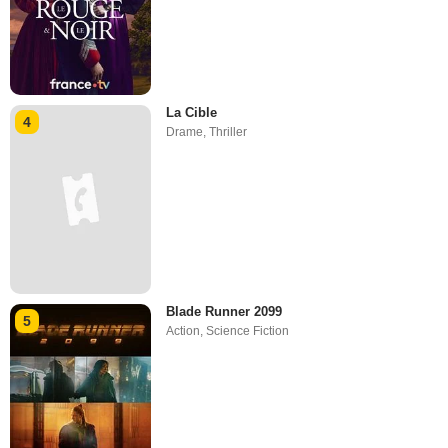
La Cible
4
Drame
,
Thriller
Blade Runner 2099
5
Action
,
Science Fiction