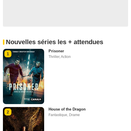
Nouvelles séries les + attendues
Prisoner
1
Thriller
,
Action
House of the Dragon
2
Fantastique
,
Drame