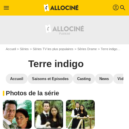
profil
menu
search
Accueil
Séries
Séries TV les plus populaires
Séries Drame
Terre indigo
Photo
Terre indigo
Accueil
Saisons et Episodes
Casting
News
Vidéo
Photos de la série