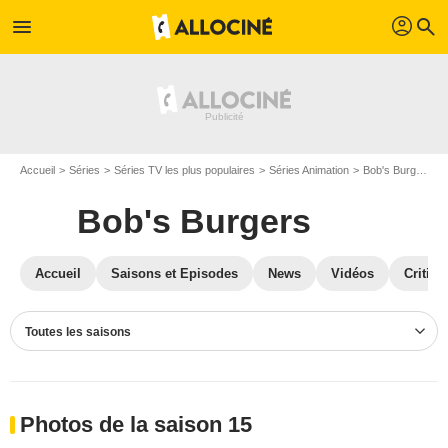
profil
menu
search
Accueil
Séries
Séries TV les plus populaires
Séries Animation
Bob's Burgers
Bob's Burgers
Accueil
Saisons et Episodes
News
Vidéos
Critiqu
Toutes les saisons
Photos de la saison 15