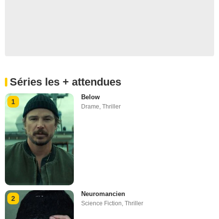
Séries les + attendues
Below
1
Drame
,
Thriller
Neuromancien
2
Science Fiction
,
Thriller