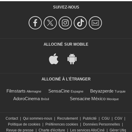
SUIVEZ-NOUS
ALLOCINÉ SUR MOBILE
ALLOCINÉ À L'ÉTRANGER
Filmstarts
SensaCine
Beyazperde
Allemagne
Espagne
Turquie
AdoroCinema
Sensacine México
Brésil
Mexique
Contact
|
Qui sommes-nous
|
Recrutement
|
Publicité
|
CGU
|
CGV
|
Politique de cookies
|
Préférences cookies
|
Données Personnelles
|
Revue de presse
|
Charte d'écriture
|
Les services AlloCiné
|
Gérer Utiq