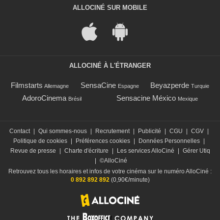
ALLOCINÉ SUR MOBILE
ALLOCINÉ À L'ÉTRANGER
Filmstarts
SensaCine
Beyazperde
Allemagne
Espagne
Turquie
AdoroCinema
Sensacine México
Brésil
Mexique
Contact
|
Qui sommes-nous
|
Recrutement
|
Publicité
|
CGU
|
CGV
|
Politique de cookies
|
Préférences cookies
|
Données Personnelles
|
Revue de presse
|
Charte d'écriture
|
Les services AlloCiné
|
Gérer Utiq
|
©AlloCiné
Retrouvez tous les horaires et infos de votre cinéma sur le numéro AlloCiné :
0 892 892 892
(0,90€/minute)