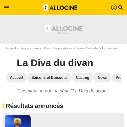
profil
menu
search
Accueil
Séries
Séries TV les plus populaires
Séries Comédie
La Diva du divan
La Diva du divan
Accueil
Saisons et Episodes
Casting
News
Vidéo
1 nomination pour la série "La Diva du divan".
Résultats annoncés