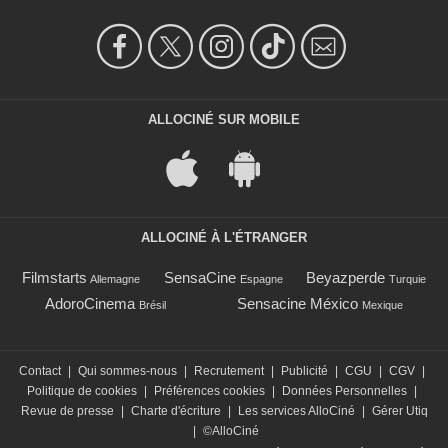
ALLOCINÉ SUR MOBILE
ALLOCINÉ À L'ÉTRANGER
Filmstarts
SensaCine
Beyazperde
Allemagne
Espagne
Turquie
AdoroCinema
Sensacine México
Brésil
Mexique
Contact
|
Qui sommes-nous
|
Recrutement
|
Publicité
|
CGU
|
CGV
|
Politique de cookies
|
Préférences cookies
|
Données Personnelles
|
Revue de presse
|
Charte d'écriture
|
Les services AlloCiné
|
Gérer Utiq
|
©AlloCiné