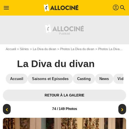
profil
menu
search
Accueil
Séries
La Diva du divan
Photos La Diva du divan
Photos La Diva du divan S01
La Diva du divan
Accueil
Saisons et Episodes
Casting
News
Vidéo
RETOUR À LA GALERIE
74
/ 149 Photos