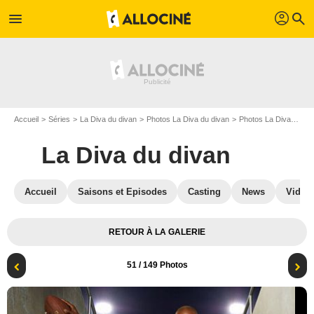
profil
menu
search
Accueil
Séries
La Diva du divan
Photos La Diva du divan
Photos La Diva du divan S02
La Diva du divan
Accueil
Saisons et Episodes
Casting
News
Vidéo
RETOUR À LA GALERIE
51
/ 149 Photos