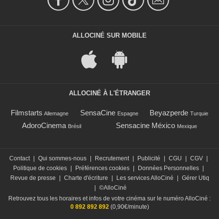
ALLOCINÉ SUR MOBILE
ALLOCINÉ À L'ÉTRANGER
Filmstarts
SensaCine
Beyazperde
Allemagne
Espagne
Turquie
AdoroCinema
Sensacine México
Brésil
Mexique
Contact
|
Qui sommes-nous
|
Recrutement
|
Publicité
|
CGU
|
CGV
|
Politique de cookies
|
Préférences cookies
|
Données Personnelles
|
Revue de presse
|
Charte d'écriture
|
Les services AlloCiné
|
Gérer Utiq
|
©AlloCiné
Retrouvez tous les horaires et infos de votre cinéma sur le numéro AlloCiné :
0 892 892 892
(0,90€/minute)