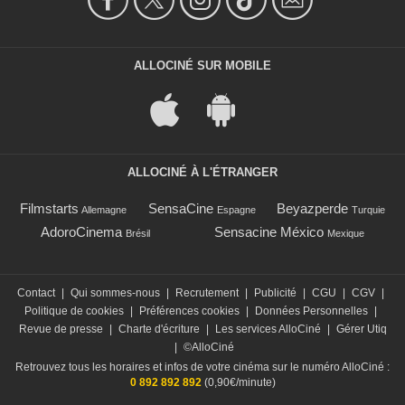
ALLOCINÉ SUR MOBILE
ALLOCINÉ À L'ÉTRANGER
Filmstarts
SensaCine
Beyazperde
Allemagne
Espagne
Turquie
AdoroCinema
Sensacine México
Brésil
Mexique
Contact
|
Qui sommes-nous
|
Recrutement
|
Publicité
|
CGU
|
CGV
|
Politique de cookies
|
Préférences cookies
|
Données Personnelles
|
Revue de presse
|
Charte d'écriture
|
Les services AlloCiné
|
Gérer Utiq
|
©AlloCiné
Retrouvez tous les horaires et infos de votre cinéma sur le numéro AlloCiné :
0 892 892 892
(0,90€/minute)