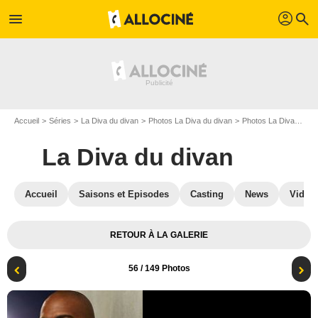
profil
menu
search
Accueil
Séries
La Diva du divan
Photos La Diva du divan
Photos La Diva du divan S02
La Diva du divan
Accueil
Saisons et Episodes
Casting
News
Vidéo
RETOUR À LA GALERIE
56
/ 149 Photos