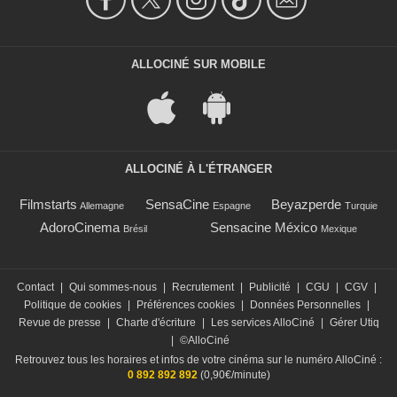
ALLOCINÉ SUR MOBILE
ALLOCINÉ À L'ÉTRANGER
Filmstarts
SensaCine
Beyazperde
Allemagne
Espagne
Turquie
AdoroCinema
Sensacine México
Brésil
Mexique
Contact
|
Qui sommes-nous
|
Recrutement
|
Publicité
|
CGU
|
CGV
|
Politique de cookies
|
Préférences cookies
|
Données Personnelles
|
Revue de presse
|
Charte d'écriture
|
Les services AlloCiné
|
Gérer Utiq
|
©AlloCiné
Retrouvez tous les horaires et infos de votre cinéma sur le numéro AlloCiné :
0 892 892 892
(0,90€/minute)