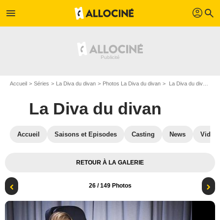
profil
menu
search
Accueil
Séries
La Diva du divan
Photos La Diva du divan
La Diva du divan : Photo Callie Thorne
La Diva du divan
Accueil
Saisons et Episodes
Casting
News
Vidéo
RETOUR À LA GALERIE
26
/ 149 Photos