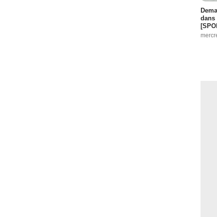
Demai
dans 
[SPO
mercr