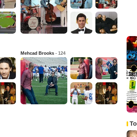
Mehcad Brooks
- 124
To