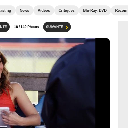
asting
News
Vidéos
Critiques
Blu-Ray, DVD
Récom
NTE
18
/ 149 Photos
SUIVANTE