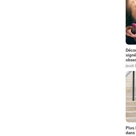
Décon
signé
obse
jeudi 
Plus 
dans 