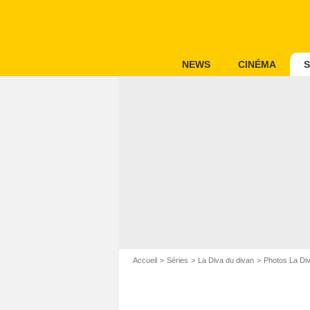
NEWS
CINÉMA
S
Accueil
Séries
La Diva du divan
Photos La Div