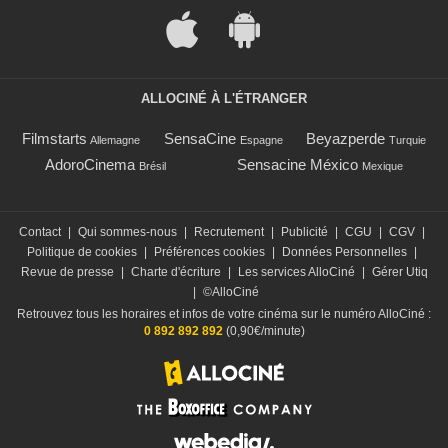
ALLOCINÉ À L'ÉTRANGER
Filmstarts
SensaCine
Beyazperde
Allemagne
Espagne
Turquie
AdoroCinema
Sensacine México
Brésil
Mexique
Contact
|
Qui sommes-nous
|
Recrutement
|
Publicité
|
CGU
|
CGV
|
Politique de cookies
|
Préférences cookies
|
Données Personnelles
|
Revue de presse
|
Charte d'écriture
|
Les services AlloCiné
|
Gérer Utiq
|
©AlloCiné
Retrouvez tous les horaires et infos de votre cinéma sur le numéro AlloCiné :
0 892 892 892
(0,90€/minute)