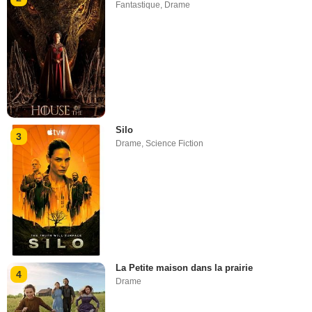
Fantastique
,
Drame
Silo
3
Drame
,
Science Fiction
La Petite maison dans la prairie
4
Drame