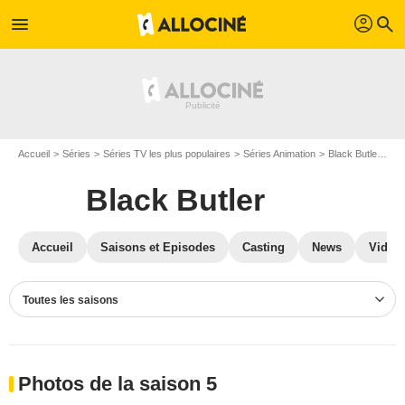
profil
menu
search
Accueil
Séries
Séries TV les plus populaires
Séries Animation
Black Butler
Ph
Black Butler
Accueil
Saisons et Episodes
Casting
News
Vidéo
Toutes les saisons
Photos de la saison 5