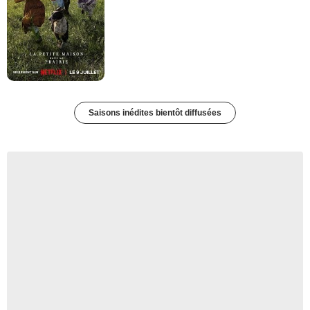
Saisons inédites bientôt diffusées