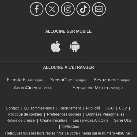
ALLOCINÉ SUR MOBILE
ALLOCINÉ À L'ÉTRANGER
Filmstarts
SensaCine
Beyazperde
Allemagne
Espagne
Turquie
AdoroCinema
Sensacine México
Brésil
Mexique
Contact
|
Qui sommes-nous
|
Recrutement
|
Publicité
|
CGU
|
CGV
|
Politique de cookies
|
Préférences cookies
|
Données Personnelles
|
Revue de presse
|
Charte d'écriture
|
Les services AlloCiné
|
Gérer Utiq
|
©AlloCiné
Retrouvez tous les horaires et infos de votre cinéma sur le numéro AlloCiné :