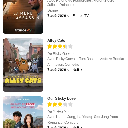
Avec
Hélène de Fougerolles
,
Florent Peyre
,
Juliette Delacroix
Drame
7 août 2026 sur France.TV
Alley Cats
De
Ricky Gervais
Avec
Ricky Gervais
,
Tom Basden
,
Andrew Brooke
Animation
,
Comédie
7 août 2026 sur Netflix
Our Sticky Love
De
Ji-Hye Mo
Avec
Hae-in Jung
,
Ha Young
,
Seo Jung-Yeon
Romance
,
Comédie
7 août 2026 sur Netflix