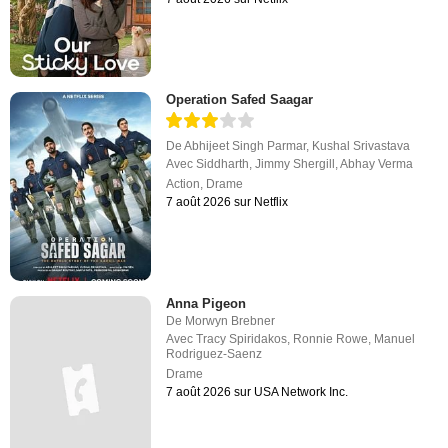
Operation Safed Saagar
De
Abhijeet Singh Parmar
,
Kushal Srivastava
Avec
Siddharth
,
Jimmy Shergill
,
Abhay Verma
Action
,
Drame
7 août 2026 sur Netflix
Anna Pigeon
De
Morwyn Brebner
Avec
Tracy Spiridakos
,
Ronnie Rowe
,
Manuel
Rodriguez-Saenz
Drame
7 août 2026 sur USA Network Inc.