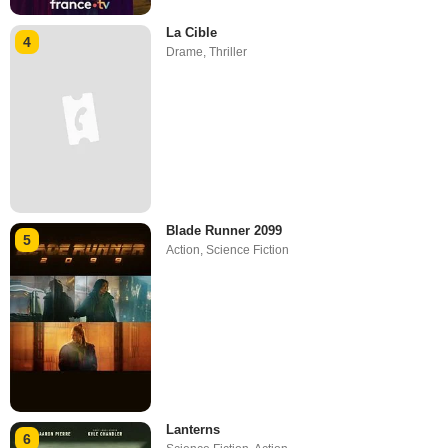
La Cible
4
Drame
,
Thriller
Blade Runner 2099
5
Action
,
Science Fiction
Lanterns
6