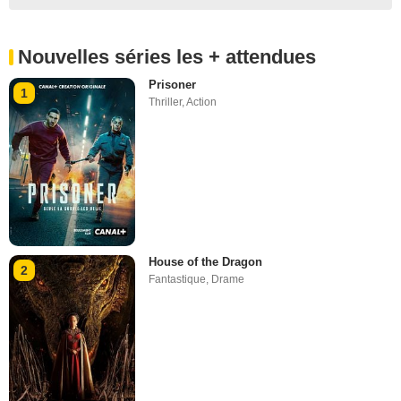
Nouvelles séries les + attendues
Prisoner
1
Thriller
,
Action
House of the Dragon
2
Fantastique
,
Drame