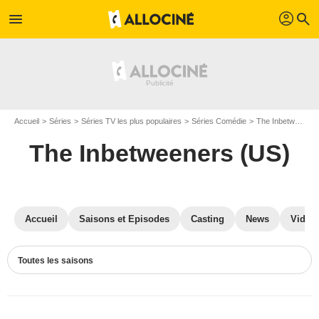
profil
menu
search
Accueil
Séries
Séries TV les plus populaires
Séries Comédie
The Inbetweeners (US)
The Inbetweeners (US)
Accueil
Saisons et Episodes
Casting
News
Vidéo
Toutes les saisons