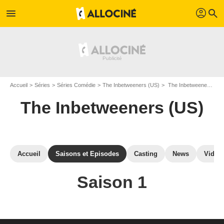
profil
menu
search
Accueil
Séries
Séries Comédie
The Inbetweeners (US)
The Inbetweeners (US) : Episodes de la saison 1
The Inbetweeners (US)
Accueil
Saisons et Episodes
Casting
News
Vidéo
Saison 1