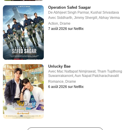
Operation Safed Saagar
De
Abhijeet Singh Parmar
,
Kushal Srivastava
Avec
Siddharth
,
Jimmy Shergill
,
Abhay Verma
Action
,
Drame
7 août 2026 sur Netflix
Unlucky Bae
Avec
Mac Nattapat Nimjirawat
,
Tham Tupthong
Suwanrakanont
,
Aun Napat Patcharachavalit
Romance
,
Drame
6 août 2026 sur Netflix