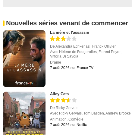
Nouvelles séries venant de commencer
La mère et l'assassin
De
Alexandra Echkenazi
,
Franck Ollivier
Avec
Hélène de Fougerolles
,
Florent Peyre
,
Vittoria Di Savoia
Drame
7 août 2026 sur France.TV
Alley Cats
De
Ricky Gervais
Avec
Ricky Gervais
,
Tom Basden
,
Andrew Brooke
Animation
,
Comédie
7 août 2026 sur Netflix