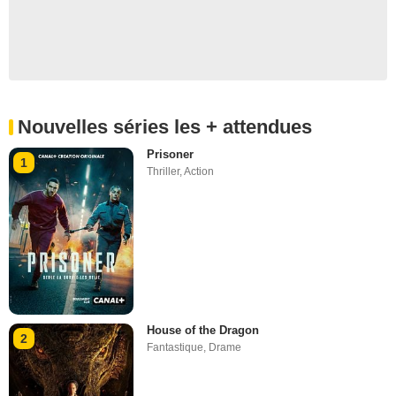
Nouvelles séries les + attendues
Prisoner
1
Thriller
,
Action
House of the Dragon
2
Fantastique
,
Drame