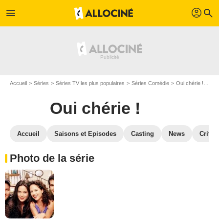
profil
menu
search
Accueil
Séries
Séries TV les plus populaires
Séries Comédie
Oui chérie !
Pho
Oui chérie !
Accueil
Saisons et Episodes
Casting
News
Critiq
Photo de la série