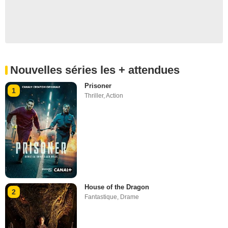
Nouvelles séries les + attendues
Prisoner
1
Thriller
,
Action
House of the Dragon
2
Fantastique
,
Drame