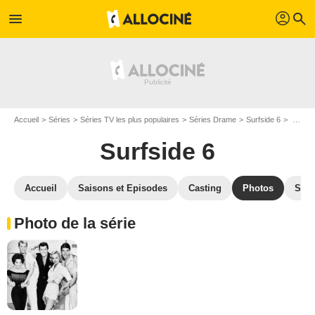
profil
menu
search
Accueil
Séries
Séries TV les plus populaires
Séries Drame
Surfside 6
Photos Surfside 6
Surfside 6
Accueil
Saisons et Episodes
Casting
Photos
Séri
Photo de la série