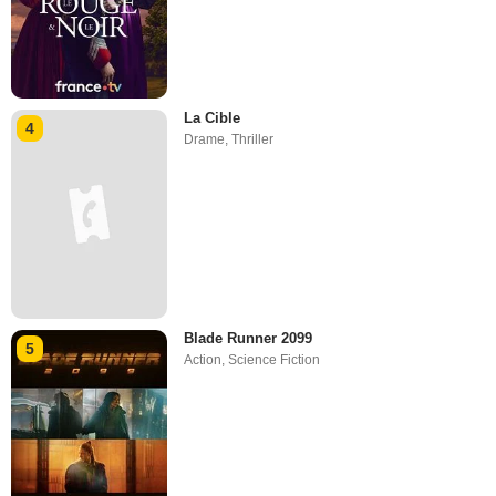
La Cible
4
Drame
,
Thriller
Blade Runner 2099
5
Action
,
Science Fiction