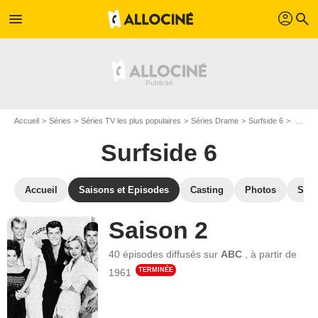
profil
menu
search
Accueil
Séries
Séries TV les plus populaires
Séries Drame
Surfside 6
Les saisons de Surfside 6
Surfside 6
Accueil
Saisons et Episodes
Casting
Photos
Séri
Saison 2
40 épisodes
diffusés sur
ABC
,
à partir de
TERMINÉE
1961