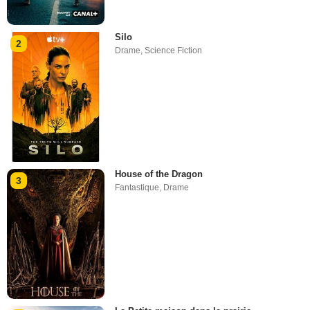
Silo
2
Drame
,
Science Fiction
House of the Dragon
3
Fantastique
,
Drame