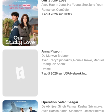
Our Sticky Love
Avec
Hae-in Jung
,
Ha Young
,
Seo Jung-Yeon
Romance
,
Comédie
7 août 2026 sur Netflix
Anna Pigeon
De
Morwyn Brebner
Avec
Tracy Spiridakos
,
Ronnie Rowe
,
Manuel
Rodriguez-Saenz
Drame
7 août 2026 sur USA Network Inc.
Operation Safed Saagar
De
Abhijeet Singh Parmar
,
Kushal Srivastava
Avec
Harssh Singh
,
Siddharth
,
Jimmy Shergill