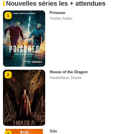
Nouvelles séries les + attendues
Prisoner
1
Thriller
,
Action
House of the Dragon
2
Fantastique
,
Drame
Silo