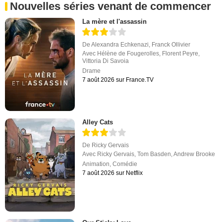
Nouvelles séries venant de commencer
La mère et l'assassin
De
Alexandra Echkenazi
,
Franck Ollivier
Avec
Hélène de Fougerolles
,
Florent Peyre
,
Vittoria Di Savoia
Drame
7 août 2026 sur France.TV
Alley Cats
De
Ricky Gervais
Avec
Ricky Gervais
,
Tom Basden
,
Andrew Brooke
Animation
,
Comédie
7 août 2026 sur Netflix