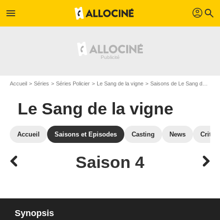
profil
menu
search
Accueil
Séries
Séries Policier
Le Sang de la vigne
Saisons de Le Sang de la vigne
Le Sang de la vigne
Accueil
Saisons et Episodes
Casting
News
Critiq
Saison 4
Synopsis