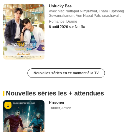
Unlucky Bae
Avec
Mac Nattapat Nimjirawat
,
Tham Tupthong
Suwanrakanont
,
Aun Napat Patcharachavalit
Romance
,
Drame
6 août 2026 sur Netflix
Nouvelles séries en ce moment à la TV
Nouvelles séries les + attendues
Prisoner
1
Thriller
,
Action