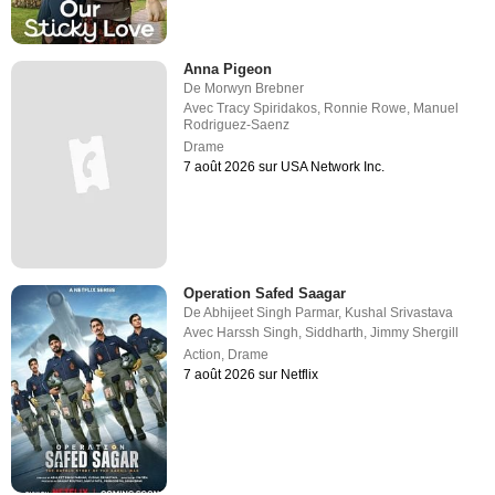
Anna Pigeon
De
Morwyn Brebner
Avec
Tracy Spiridakos
,
Ronnie Rowe
,
Manuel
Rodriguez-Saenz
Drame
7 août 2026 sur USA Network Inc.
Operation Safed Saagar
De
Abhijeet Singh Parmar
,
Kushal Srivastava
Avec
Harssh Singh
,
Siddharth
,
Jimmy Shergill
Action
,
Drame
7 août 2026 sur Netflix