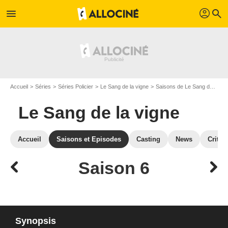
profil
menu
search
Accueil
Séries
Séries Policier
Le Sang de la vigne
Saisons de Le Sang de la vigne
Le Sang de la vigne
Accueil
Saisons et Episodes
Casting
News
Critiq
Saison 6
Synopsis