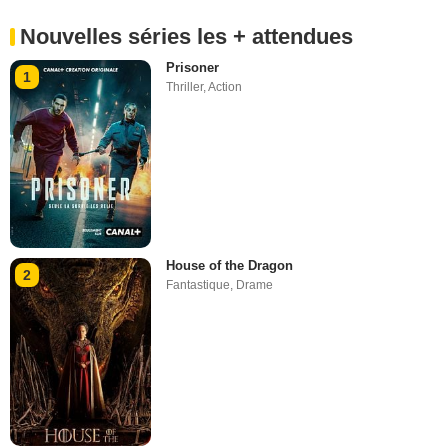
Nouvelles séries les + attendues
Prisoner
1
Thriller
,
Action
House of the Dragon
2
Fantastique
,
Drame