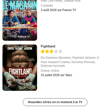
Avec
Zoé Pinelli
,
Siméon Ruff
Comédie
3 août 2026 sur France.TV
Fightland
De
Damione Macedon
,
Raphael Jackson Jr.
Avec
Howard Charles
,
Nicholas Pinnock
,
Deborah Ayorinde
Drame
,
Action
31 juillet 2026 sur Starz
Nouvelles séries en ce moment à la TV