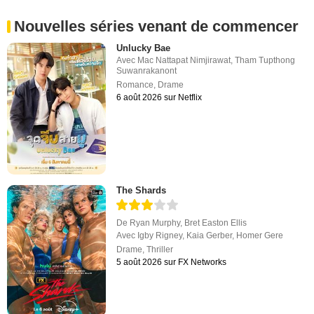
Nouvelles séries venant de commencer
Unlucky Bae
Avec
Mac Nattapat Nimjirawat
,
Tham Tupthong
Suwanrakanont
Romance
,
Drame
6 août 2026 sur Netflix
The Shards
De
Ryan Murphy
,
Bret Easton Ellis
Avec
Igby Rigney
,
Kaia Gerber
,
Homer Gere
Drame
,
Thriller
5 août 2026 sur FX Networks