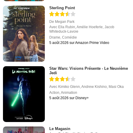
Sterling Point
De
Megan Park
Avec
Ella Rubin
,
Amélie Hoeferle
,
Jacob
Whiteduck-Lavoie
Drame
,
Comédie
5 août 2026 sur Amazon Prime Video
Star Wars: Visions Présente - Le Neuvième
Jedi
Avec
Kimiko Glenn
,
Andrew Kishino
,
Masi Oka
Action
,
Animation
5 août 2026 sur Disney+
Le Magasin