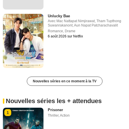
Unlucky Bae
Avec
Mac Nattapat Nimjirawat
,
Tham Tupthong
Suwanrakanont
,
Aun Napat Patcharachavalit
Romance
,
Drame
6 août 2026 sur Netflix
Nouvelles séries en ce moment à la TV
Nouvelles séries les + attendues
Prisoner
1
Thriller
,
Action