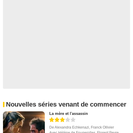
Nouvelles séries venant de commencer
La mère et l'assassin
De
Alexandra Echkenazi
,
Franck Ollivier
Avec
Hélène de Fougerolles
,
Florent Peyre
,