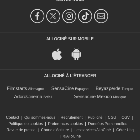
ALLOCINÉ SUR MOBILE
ALLOCINÉ À L'ÉTRANGER
Filmstarts
SensaCine
Beyazperde
Allemagne
Espagne
Turquie
AdoroCinema
Sensacine México
Brésil
Mexique
Contact
|
Qui sommes-nous
|
Recrutement
|
Publicité
|
CGU
|
CGV
|
Politique de cookies
|
Préférences cookies
|
Données Personnelles
|
Revue de presse
|
Charte d'écriture
|
Les services AlloCiné
|
Gérer Utiq
|
©AlloCiné