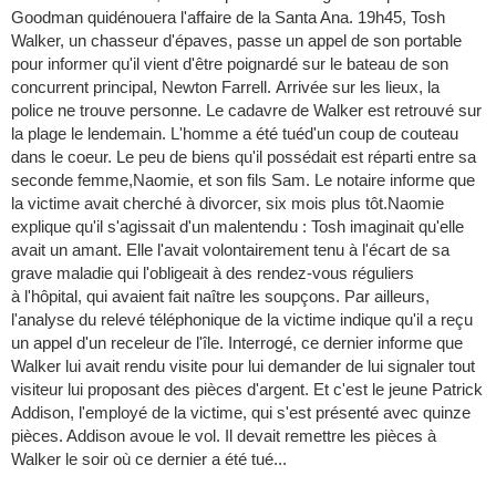
Goodman quidénouera l'affaire de la Santa Ana. 19h45, Tosh
Walker, un chasseur d'épaves, passe un appel de son portable
pour informer qu'il vient d'être poignardé sur le bateau de son
concurrent principal, Newton Farrell. Arrivée sur les lieux, la
police ne trouve personne. Le cadavre de Walker est retrouvé sur
la plage le lendemain. L'homme a été tuéd'un coup de couteau
dans le coeur. Le peu de biens qu'il possédait est réparti entre sa
seconde femme,Naomie, et son fils Sam. Le notaire informe que
la victime avait cherché à divorcer, six mois plus tôt.Naomie
explique qu'il s'agissait d'un malentendu : Tosh imaginait qu'elle
avait un amant. Elle l'avait volontairement tenu à l'écart de sa
grave maladie qui l'obligeait à des rendez-vous réguliers
à l'hôpital, qui avaient fait naître les soupçons. Par ailleurs,
l'analyse du relevé téléphonique de la victime indique qu'il a reçu
un appel d'un receleur de l'île. Interrogé, ce dernier informe que
Walker lui avait rendu visite pour lui demander de lui signaler tout
visiteur lui proposant des pièces d'argent. Et c'est le jeune Patrick
Addison, l'employé de la victime, qui s'est présenté avec quinze
pièces. Addison avoue le vol. Il devait remettre les pièces à
Walker le soir où ce dernier a été tué...