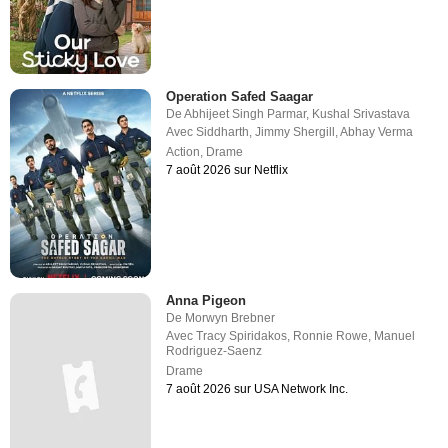
Operation Safed Saagar
De
Abhijeet Singh Parmar
,
Kushal Srivastava
Avec
Siddharth
,
Jimmy Shergill
,
Abhay Verma
Action
,
Drame
7 août 2026 sur Netflix
Anna Pigeon
De
Morwyn Brebner
Avec
Tracy Spiridakos
,
Ronnie Rowe
,
Manuel
Rodriguez-Saenz
Drame
7 août 2026 sur USA Network Inc.