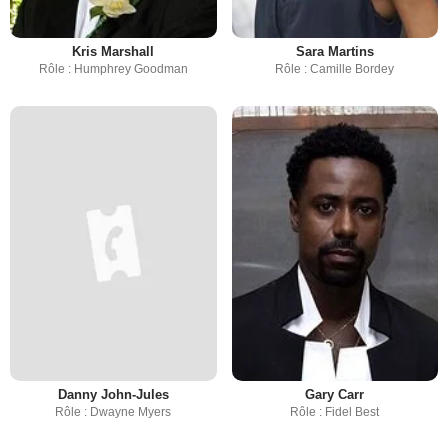
Kris Marshall
Sara Martins
Rôle : Humphrey Goodman
Rôle : Camille Bordey
Danny John-Jules
Gary Carr
Rôle : Dwayne Myers
Rôle : Fidel Best