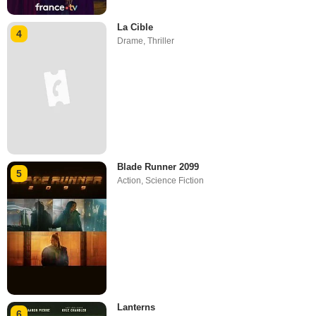
La Cible
4
Drame
,
Thriller
Blade Runner 2099
5
Action
,
Science Fiction
Lanterns
6