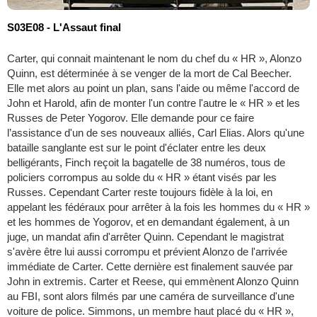
S03E08 - L'Assaut final
Carter, qui connait maintenant le nom du chef du « HR », Alonzo
Quinn, est déterminée à se venger de la mort de Cal Beecher.
Elle met alors au point un plan, sans l'aide ou même l'accord de
John et Harold, afin de monter l'un contre l'autre le « HR » et les
Russes de Peter Yogorov. Elle demande pour ce faire
l’assistance d'un de ses nouveaux alliés, Carl Elias. Alors qu'une
bataille sanglante est sur le point d'éclater entre les deux
belligérants, Finch reçoit la bagatelle de 38 numéros, tous de
policiers corrompus au solde du « HR » étant visés par les
Russes. Cependant Carter reste toujours fidèle à la loi, en
appelant les fédéraux pour arrêter à la fois les hommes du « HR »
et les hommes de Yogorov, et en demandant également, à un
juge, un mandat afin d'arrêter Quinn. Cependant le magistrat
s'avère être lui aussi corrompu et prévient Alonzo de l'arrivée
immédiate de Carter. Cette dernière est finalement sauvée par
John in extremis. Carter et Reese, qui emmènent Alonzo Quinn
au FBI, sont alors filmés par une caméra de surveillance d'une
voiture de police. Simmons, un membre haut placé du « HR »,