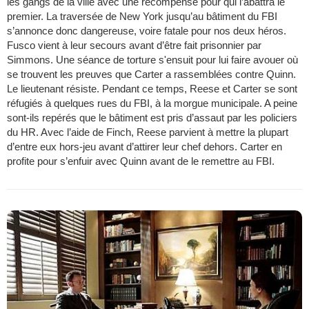
les gangs de la ville avec une récompense pour qui l’abattra le
premier. La traversée de New York jusqu’au bâtiment du FBI
s’annonce donc dangereuse, voire fatale pour nos deux héros.
Fusco vient à leur secours avant d’être fait prisonnier par
Simmons. Une séance de torture s'ensuit pour lui faire avouer où
se trouvent les preuves que Carter a rassemblées contre Quinn.
Le lieutenant résiste. Pendant ce temps, Reese et Carter se sont
réfugiés à quelques rues du FBI, à la morgue municipale. A peine
sont-ils repérés que le bâtiment est pris d’assaut par les policiers
du HR. Avec l’aide de Finch, Reese parvient à mettre la plupart
d’entre eux hors-jeu avant d’attirer leur chef dehors. Carter en
profite pour s’enfuir avec Quinn avant de le remettre au FBI.