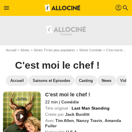
profil
menu
search
Accueil
Séries
Séries TV les plus populaires
Séries Comédie
C'est moi le chef !
C'est moi le chef !
Accueil
Saisons et Episodes
Casting
News
Vidéo
C'est moi le chef !
22 min
|
Comédie
Titre original :
Last Man Standing
Créée par
Jack Burditt
Avec
Tim Allen
,
Nancy Travis
,
Amanda
Fuller