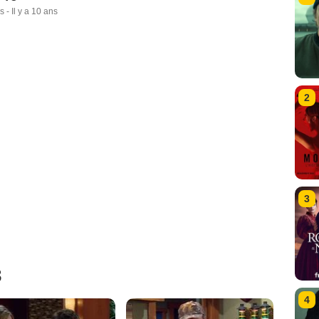
s
-
Il y a 10 ans
2
3
3
4