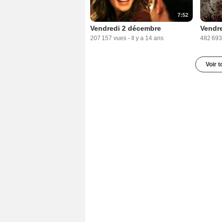
7:52
Vendredi 2 décembre
Vendre
207 157 vues
-
Il y a 14 ans
482 693
Voir t