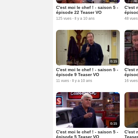
C'est moi le chef ! - saison 5 -
C'est m
épisode 22 Teaser VO
épiso
125 vues
-
Il y a 10 ans
48 vues
0:15
C'est moi le chef ! - saison 5 -
C'est m
épisode 9 Teaser VO
épisod
11 vues
-
Il y a 10 ans
16 vues
0:15
C'est moi le chef ! - saison 5 -
C'est 
épisode 5 Teaser VO
Tease