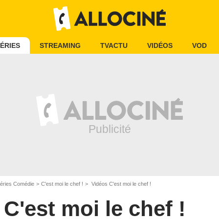
ÉRIES
STREAMING
TVACTU
VIDÉOS
VOD
éries Comédie
C'est moi le chef !
Vidéos C'est moi le chef !
C'est moi le chef !