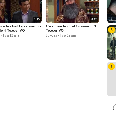
0:15
0:20
oi le chef ! - saison 3 -
C'est moi le chef ! - saison 3
5
e 4 Teaser VO
Teaser VO
-
Il y a 12 ans
88 vues
-
Il y a 12 ans
6