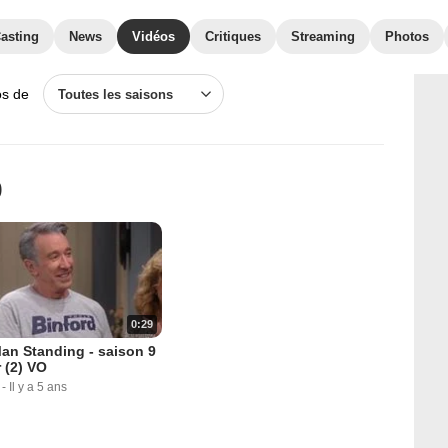
asting
News
Vidéos
Critiques
Streaming
Photos
os de
Toutes les saisons
9
0:29
an Standing - saison 9
 (2) VO
-
Il y a 5 ans