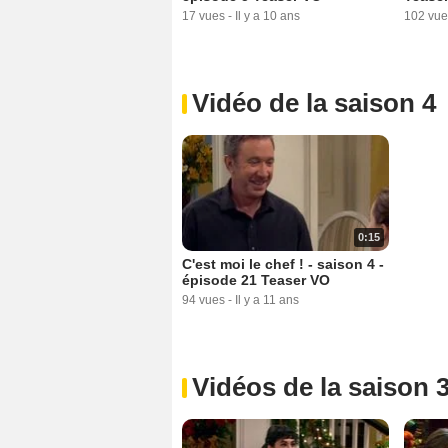
17 vues
-
Il y a 10 ans
102 vue
Vidéo de la saison 4
0:15
C'est moi le chef ! - saison 4 -
épisode 21 Teaser VO
94 vues
-
Il y a 11 ans
Vidéos de la saison 