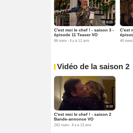
0:15
C'est moi le chef ! - saison 3 -
C'est m
épisode 11 Teaser VO
épisod
96 vues
-
Il y a 12 ans
40 vues
Vidéo de la saison 2
0:10
C'est moi le chef ! - saison 2
Bande-annonce VO
282 vues
-
Il y a 13 ans