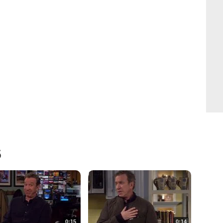
5
0:15
0:14