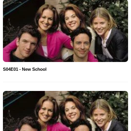
S04E01 - New School