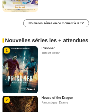
Nouvelles séries en ce moment à la TV
Nouvelles séries les + attendues
Prisoner
1
Thriller
,
Action
House of the Dragon
2
Fantastique
,
Drame