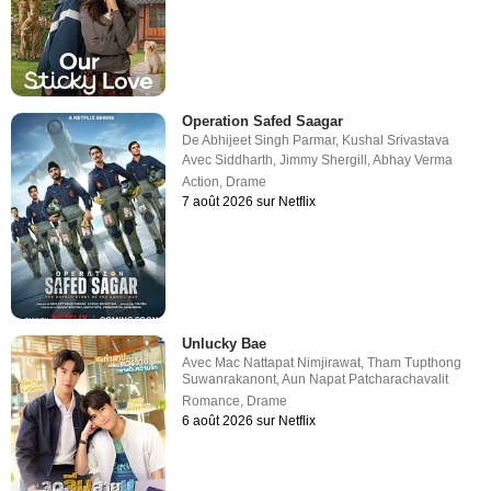
Operation Safed Saagar
De
Abhijeet Singh Parmar
,
Kushal Srivastava
Avec
Siddharth
,
Jimmy Shergill
,
Abhay Verma
Action
,
Drame
7 août 2026 sur Netflix
Unlucky Bae
Avec
Mac Nattapat Nimjirawat
,
Tham Tupthong
Suwanrakanont
,
Aun Napat Patcharachavalit
Romance
,
Drame
6 août 2026 sur Netflix