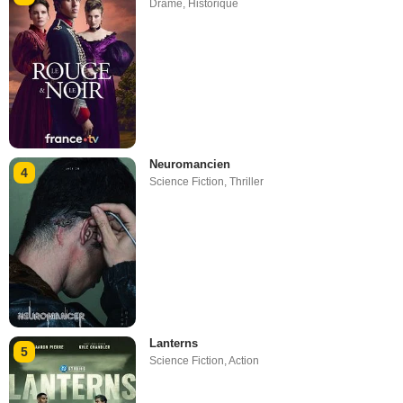
Drame
,
Historique
Neuromancien
4
Science Fiction
,
Thriller
Lanterns
5
Science Fiction
,
Action