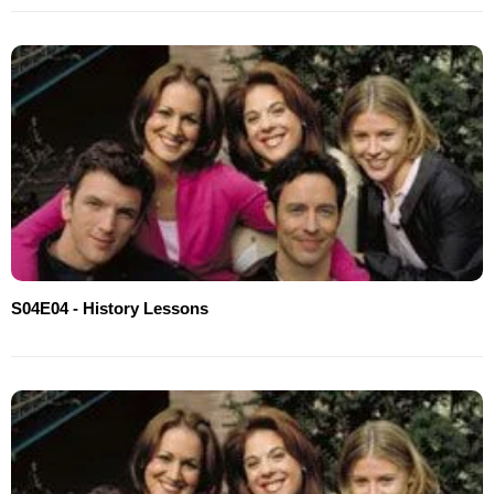
S04E04 - History Lessons