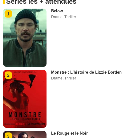
Séries les + attendues
Below
1
Drame
,
Thriller
Monstre : L'histoire de Lizzie Borden
2
Drame
,
Thriller
Le Rouge et le Noir
3