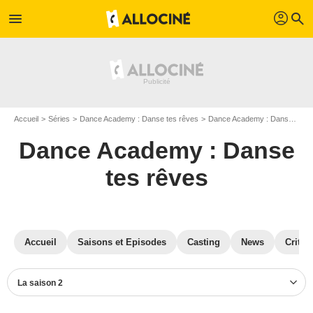
profil
menu
search
Accueil
Séries
Dance Academy : Danse tes rêves
Dance Academy : Danse tes rêves S02
Dance Academy : Danse
tes rêves
Accueil
Saisons et Episodes
Casting
News
Critiq
La saison 2