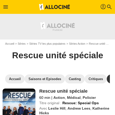
profil
menu
search
Accueil
Séries
Séries TV les plus populaires
Séries Action
Rescue unité spéciale
Rescue unité spéciale
Accueil
Saisons et Episodes
Casting
Critiques
St
Rescue unité spéciale
60 min
|
Action
,
Médical
,
Policier
Titre original :
Rescue: Special Ops
Avec
Leslie Hill
,
Andrew Lees
,
Katherine
Hicks