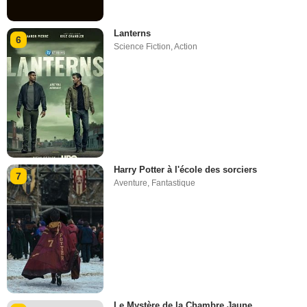
Lanterns
6
Science Fiction
,
Action
Harry Potter à l'école des sorciers
7
Aventure
,
Fantastique
Le Mystère de la Chambre Jaune