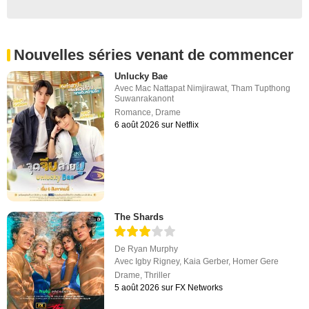
Nouvelles séries venant de commencer
Unlucky Bae
Avec
Mac Nattapat Nimjirawat
,
Tham Tupthong
Suwanrakanont
Romance
,
Drame
6 août 2026 sur Netflix
The Shards
De
Ryan Murphy
Avec
Igby Rigney
,
Kaia Gerber
,
Homer Gere
Drame
,
Thriller
5 août 2026 sur FX Networks