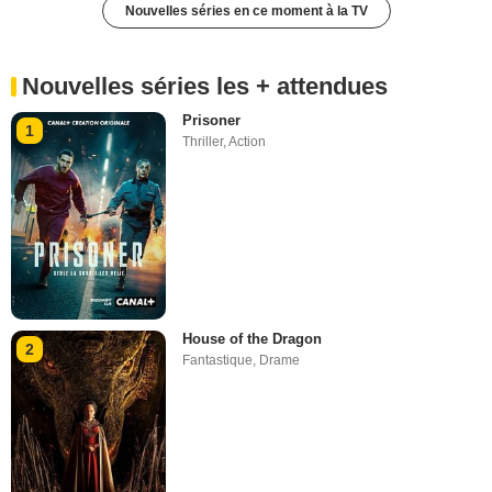
Nouvelles séries en ce moment à la TV
Nouvelles séries les + attendues
Prisoner
1
Thriller
,
Action
House of the Dragon
2
Fantastique
,
Drame