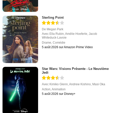
Sterling Point
De
Megan Park
Avec
Ella Rubin
,
Amélie Hoeferle
,
Jacob
Whiteduck-Lavoie
Drame
,
Comédie
5 août 2026 sur Amazon Prime Video
Star Wars: Visions Présente - Le Neuvième
Jedi
Avec
Kimiko Glenn
,
Andrew Kishino
,
Masi Oka
Action
,
Animation
5 août 2026 sur Disney+