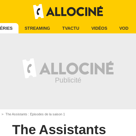
ÉRIES
STREAMING
TVACTU
VIDÉOS
VOD
s
The Assistants : Episodes de la saison 1
The Assistants