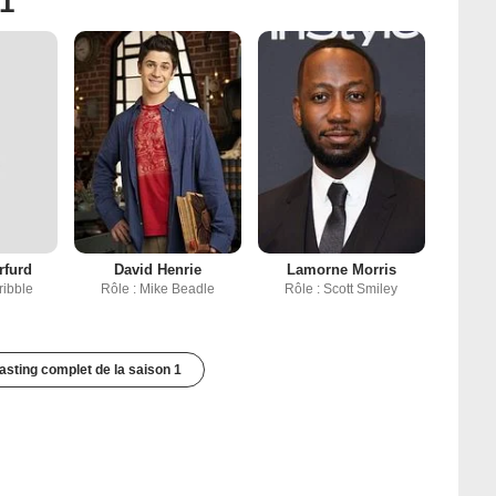
 1
rfurd
David Henrie
Lamorne Morris
ribble
Rôle : Mike Beadle
Rôle : Scott Smiley
casting complet de la saison 1