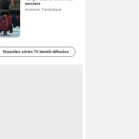
sorciers
Aventure
,
Fantastique
Nouvelles séries TV bientôt diffusées