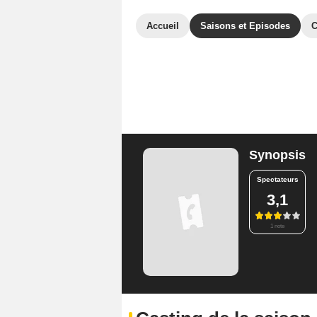
Accueil
Saisons et Episodes
C
Synopsis
Spectateurs
3,1
1 note