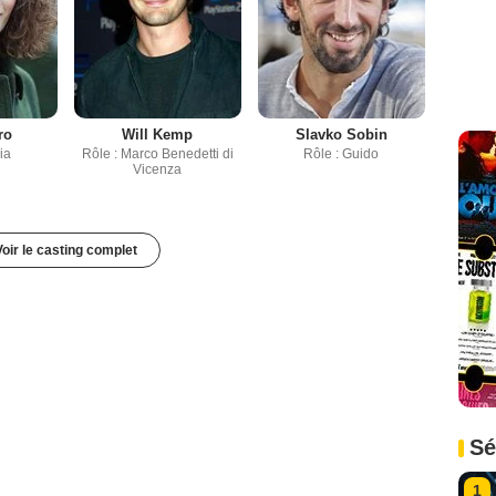
ro
Will Kemp
Slavko Sobin
ia
Rôle : Marco Benedetti di
Rôle : Guido
Vicenza
Voir le casting complet
Sé
1