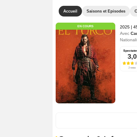
Accueil
Saisons et Episodes
C
EN COURS
2025
|
4
Avec
Ca
Nationali
Spectate
3,0
2 notes