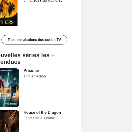
5 mai 2023 sur Apple TV
Top consultations des séries TV
uvelles séries les +
tendues
Prisoner
Thriller
,
Action
House of the Dragon
Fantastique
,
Drame