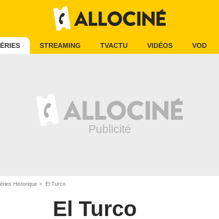
ÉRIES
STREAMING
TVACTU
VIDÉOS
VOD
éries Historique
El Turco
El Turco