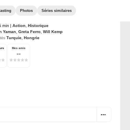
asting
Photos
Séries similaires
5 min
|
Action
,
Historique
n Yaman
,
Greta Ferro
,
Will Kemp
tés
Turquie
,
Hongrie
urs
Mes amis
--