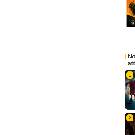
No
at
1
2