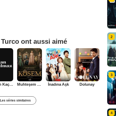
2
 Turco ont aussi aimé
3
Aşktan Kaçılmaz
Muhteşem Yüzyıl Kösem
İnadına Aşk
Dolunay
Les séries similaires
4