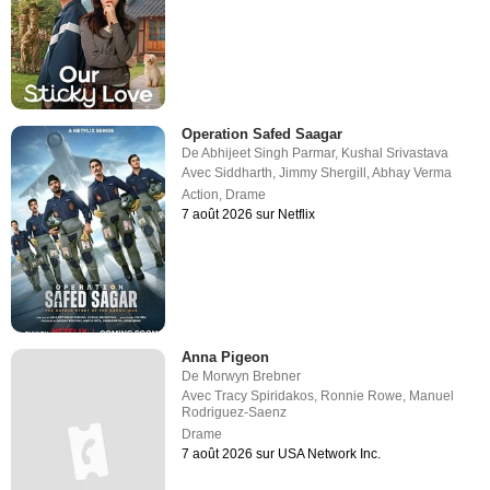
Operation Safed Saagar
De
Abhijeet Singh Parmar
,
Kushal Srivastava
Avec
Siddharth
,
Jimmy Shergill
,
Abhay Verma
Action
,
Drame
7 août 2026 sur Netflix
Anna Pigeon
De
Morwyn Brebner
Avec
Tracy Spiridakos
,
Ronnie Rowe
,
Manuel
Rodriguez-Saenz
Drame
7 août 2026 sur USA Network Inc.