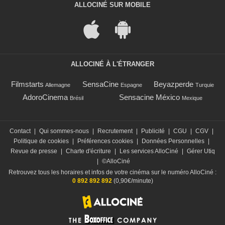
ALLOCINÉ SUR MOBILE
ALLOCINÉ À L'ÉTRANGER
Filmstarts
SensaCine
Beyazperde
Allemagne
Espagne
Turquie
AdoroCinema
Sensacine México
Brésil
Mexique
Contact
|
Qui sommes-nous
|
Recrutement
|
Publicité
|
CGU
|
CGV
|
Politique de cookies
|
Préférences cookies
|
Données Personnelles
|
Revue de presse
|
Charte d'écriture
|
Les services AlloCiné
|
Gérer Utiq
|
©AlloCiné
Retrouvez tous les horaires et infos de votre cinéma sur le numéro AlloCiné :
0 892 892 892
(0,90€/minute)