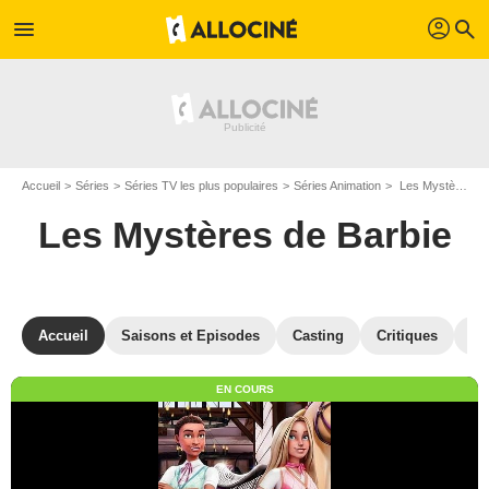
profil
menu
search
Accueil
Séries
Séries TV les plus populaires
Séries Animation
Les Mystères de Barbie
Les Mystères de Barbie
Accueil
Saisons et Episodes
Casting
Critiques
St
EN COURS