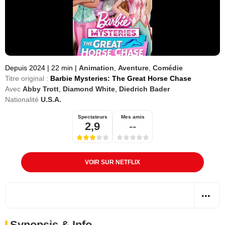
Depuis 2024
|
22 min
|
Animation
,
Aventure
,
Comédie
Titre original :
Barbie Mysteries: The Great Horse Chase
Avec
Abby Trott
,
Diamond White
,
Diedrich Bader
Nationalité
U.S.A.
Spectateurs
Mes amis
2,9
--
VOIR SUR NETFLIX
Synopsis & Info