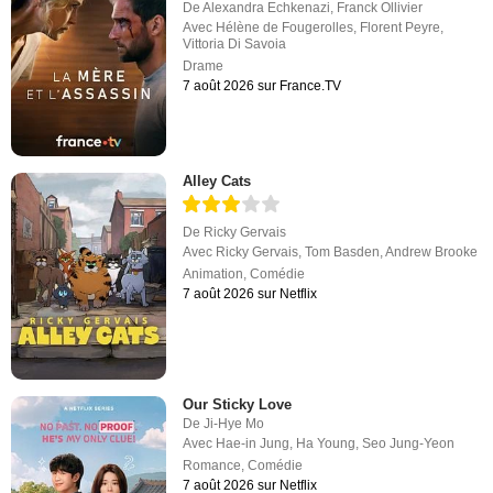
De
Alexandra Echkenazi
,
Franck Ollivier
Avec
Hélène de Fougerolles
,
Florent Peyre
,
Vittoria Di Savoia
Drame
7 août 2026 sur France.TV
Alley Cats
De
Ricky Gervais
Avec
Ricky Gervais
,
Tom Basden
,
Andrew Brooke
Animation
,
Comédie
7 août 2026 sur Netflix
Our Sticky Love
De
Ji-Hye Mo
Avec
Hae-in Jung
,
Ha Young
,
Seo Jung-Yeon
Romance
,
Comédie
7 août 2026 sur Netflix