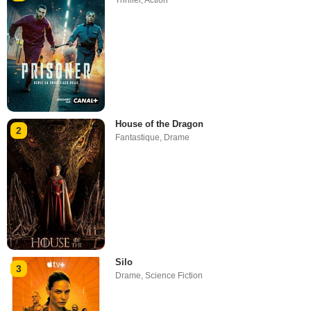
Thriller
,
Action
House of the Dragon
2
Fantastique
,
Drame
Silo
3
Drame
,
Science Fiction