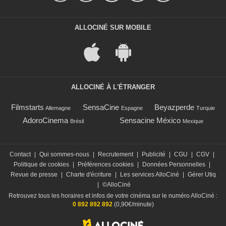
ALLOCINÉ SUR MOBILE
ALLOCINÉ À L'ÉTRANGER
Filmstarts
SensaCine
Beyazperde
Allemagne
Espagne
Turquie
AdoroCinema
Sensacine México
Brésil
Mexique
Contact
|
Qui sommes-nous
|
Recrutement
|
Publicité
|
CGU
|
CGV
|
Politique de cookies
|
Préférences cookies
|
Données Personnelles
|
Revue de presse
|
Charte d'écriture
|
Les services AlloCiné
|
Gérer Utiq
|
©AlloCiné
Retrouvez tous les horaires et infos de votre cinéma sur le numéro AlloCiné :
0 892 892 892
(0,90€/minute)