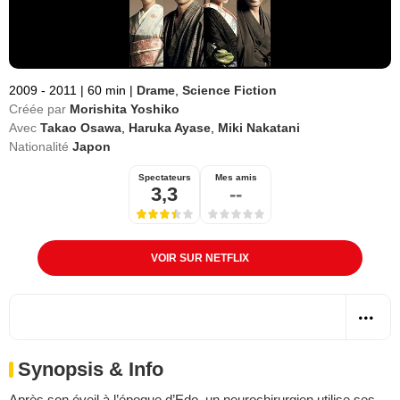
2009 - 2011
|
60 min
|
Drame
,
Science Fiction
Créée par
Morishita Yoshiko
Avec
Takao Osawa
,
Haruka Ayase
,
Miki Nakatani
Nationalité
Japon
Spectateurs
Mes amis
3,3
--
VOIR SUR NETFLIX
Synopsis & Info
Après son éveil à l’époque d’Edo, un neurochirurgien utilise ses