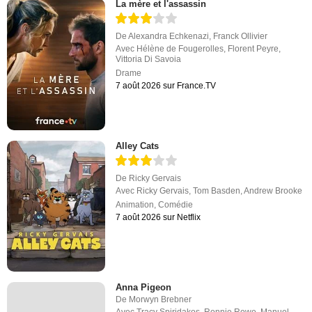
La mère et l'assassin
De
Alexandra Echkenazi
,
Franck Ollivier
Avec
Hélène de Fougerolles
,
Florent Peyre
,
Vittoria Di Savoia
Drame
7 août 2026 sur France.TV
Alley Cats
De
Ricky Gervais
Avec
Ricky Gervais
,
Tom Basden
,
Andrew Brooke
Animation
,
Comédie
7 août 2026 sur Netflix
Anna Pigeon
De
Morwyn Brebner
Avec
Tracy Spiridakos
,
Ronnie Rowe
,
Manuel