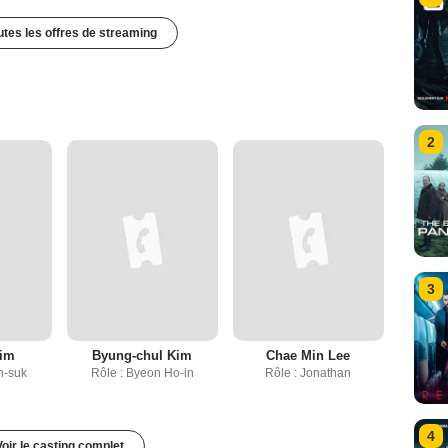
outes les offres de streaming
2
3
Kim
Byung-chul Kim
Chae Min Lee
n-suk
Rôle : Byeon Ho-in
Rôle : Jonathan
4
Voir le casting complet