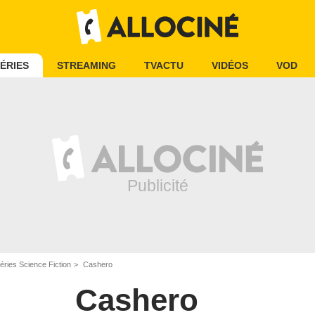
ÉRIES
STREAMING
TVACTU
VIDÉOS
VOD
éries Science Fiction
Cashero
Cashero