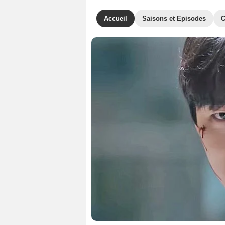
Accueil
Saisons et Episodes
C