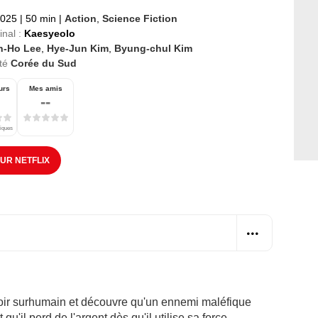
2025
|
50 min
|
Action
,
Science Fiction
inal :
Kaesyeolo
n-Ho Lee
,
Hye-Jun Kim
,
Byung-chul Kim
té
Corée du Sud
urs
Mes amis
--
tiques
SUR NETFLIX
oir surhumain et découvre qu'un ennemi maléfique
t qu'il perd de l'argent dès qu'il utilise sa force…