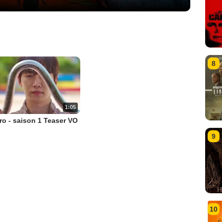
8
1:05
o - saison 1 Teaser VO
9
10