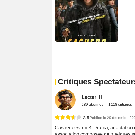
Critiques Spectateur
Lecter_H
289 abonnés
1 118 critiques
3,5
Publiée le 29 décembre 20
Cashero est un K-Drama, adaptation 
association composée de quelques su