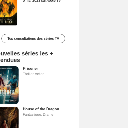
5 mai 2023 sur Apple TV
Top consultations des séries TV
uvelles séries les +
tendues
Prisoner
Thriller
,
Action
House of the Dragon
Fantastique
,
Drame