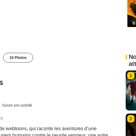
No
16 Photos
at
1
s
Suivre son activité
2
25
de webtoons, qui raconte les aventures d’une
pers humains contre le peuple vengeur, une autre