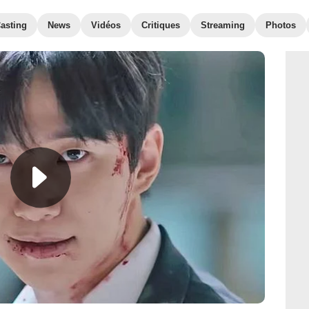
asting
News
Vidéos
Critiques
Streaming
Photos