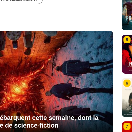
5
6
débarquent cette semaine, dont la
ie de science-fiction
7