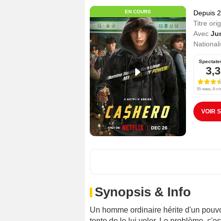
EN COURS
Depuis 
Titre orig
Avec
Ju
Nationali
Spectate
3,3
55 notes, 8 cri
VOIR 
Synopsis & Info
Un homme ordinaire hérite d'un pouv
tente de le lui voler. Le problème, c'es