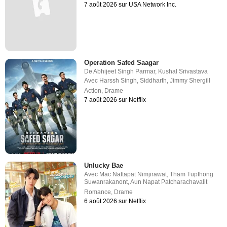
7 août 2026 sur USA Network Inc.
Operation Safed Saagar
De
Abhijeet Singh Parmar
,
Kushal Srivastava
Avec
Harssh Singh
,
Siddharth
,
Jimmy Shergill
Action
,
Drame
7 août 2026 sur Netflix
Unlucky Bae
Avec
Mac Nattapat Nimjirawat
,
Tham Tupthong
Suwanrakanont
,
Aun Napat Patcharachavalit
Romance
,
Drame
6 août 2026 sur Netflix