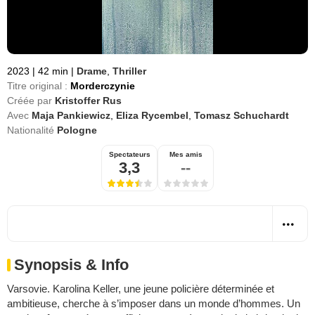
2023
|
42 min
|
Drame
,
Thriller
Titre original :
Morderczynie
Créée par
Kristoffer Rus
Avec
Maja Pankiewicz
,
Eliza Rycembel
,
Tomasz Schuchardt
Nationalité
Pologne
Spectateurs
Mes amis
3,3
--
Synopsis & Info
Varsovie. Karolina Keller, une jeune policière déterminée et
ambitieuse, cherche à s’imposer dans un monde d’hommes. Un