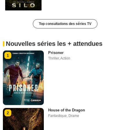
Top consultations des séries TV
Nouvelles séries les + attendues
Prisoner
1
Thriller
,
Action
House of the Dragon
2
Fantastique
,
Drame