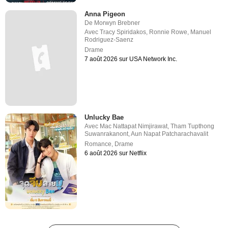
Anna Pigeon
De
Morwyn Brebner
Avec
Tracy Spiridakos
,
Ronnie Rowe
,
Manuel
Rodriguez-Saenz
Drame
7 août 2026 sur USA Network Inc.
Unlucky Bae
Avec
Mac Nattapat Nimjirawat
,
Tham Tupthong
Suwanrakanont
,
Aun Napat Patcharachavalit
Romance
,
Drame
6 août 2026 sur Netflix