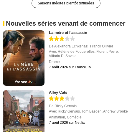
Saisons inédites bientôt diffusées
Nouvelles séries venant de commencer
La mère et l'assassin
De
Alexandra Echkenazi
,
Franck Ollivier
Avec
Hélène de Fougerolles
,
Florent Peyre
,
Vittoria Di Savoia
Drame
7 août 2026 sur France.TV
Alley Cats
De
Ricky Gervais
Avec
Ricky Gervais
,
Tom Basden
,
Andrew Brooke
Animation
,
Comédie
7 août 2026 sur Netflix