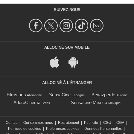
SUIVEZ-NOUS
ALLOCINÉ SUR MOBILE
ALLOCINÉ À L'ÉTRANGER
Filmstarts
SensaCine
Beyazperde
Allemagne
Espagne
Turquie
AdoroCinema
Sensacine México
Brésil
Mexique
Contact
|
Qui sommes-nous
|
Recrutement
|
Publicité
|
CGU
|
CGV
|
Politique de cookies
|
Préférences cookies
|
Données Personnelles
|