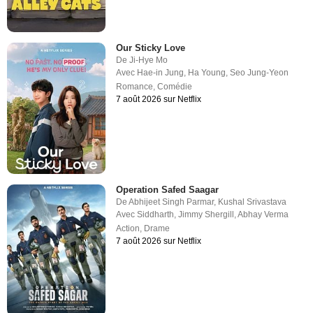
Our Sticky Love
De
Ji-Hye Mo
Avec
Hae-in Jung
,
Ha Young
,
Seo Jung-Yeon
Romance
,
Comédie
7 août 2026 sur Netflix
Operation Safed Saagar
De
Abhijeet Singh Parmar
,
Kushal Srivastava
Avec
Siddharth
,
Jimmy Shergill
,
Abhay Verma
Action
,
Drame
7 août 2026 sur Netflix