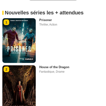
Nouvelles séries les + attendues
Prisoner
1
Thriller
,
Action
House of the Dragon
2
Fantastique
,
Drame