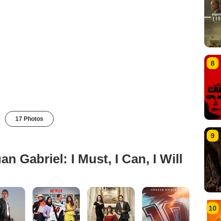
8
17 Photos
9
n Gabriel: I Must, I Can, I Will
10