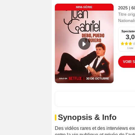
MINI-SÉRIE
2025
|
6
Titre orig
Nationali
Spectate
3,0
1 note
VOIR 
Synopsis & Info
Des vidéos rares et des interviews excl
entre la vie publique et privée de l'