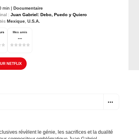
0 min
|
Documentaire
inal :
Juan Gabriel: Debo, Puedo y Quiero
tés
Mexique
,
U.S.A.
urs
Mes amis
--
SUR NETFLIX
usives révèlent le génie, les sacrifices et la dualité
auteur-compositeur emblématique Juan Gabriel.