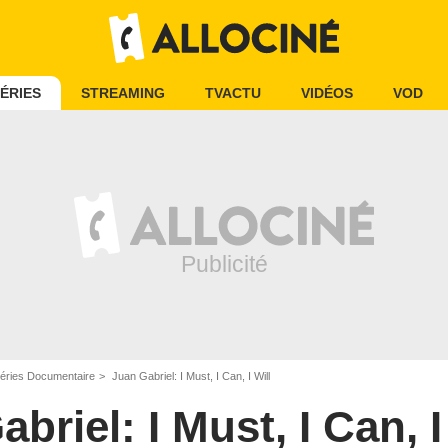
ÉRIES
STREAMING
TVACTU
VIDÉOS
VOD
éries Documentaire
Juan Gabriel: I Must, I Can, I Will
briel: I Must, I Can, I