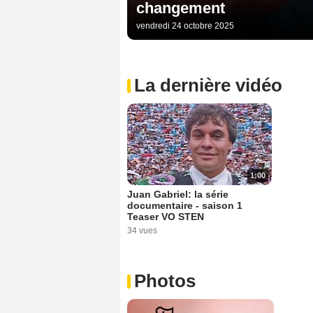
changement
vendredi 24 octobre 2025
La dernière vidéo
1:00
Juan Gabriel: la série
documentaire - saison 1
Teaser VO STEN
34 vues
Photos