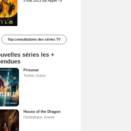
5 mai 2023 sur Apple TV
Top consultations des séries TV
uvelles séries les +
tendues
Prisoner
Thriller
,
Action
House of the Dragon
Fantastique
,
Drame