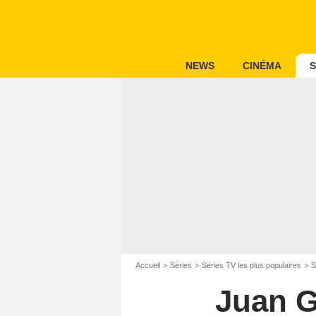
NEWS
CINÉMA
S
Accueil
Séries
Séries TV les plus populaires
S
Juan Ga