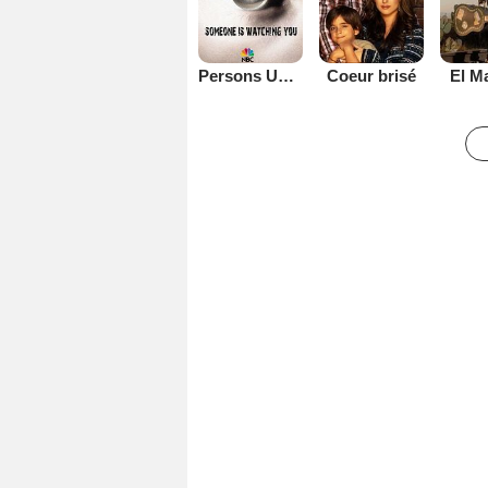
Persons Unknown
Coeur brisé
El M