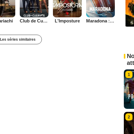
ariachi
Club de Cuervos
L'Imposture
Maradona : Le Rêve Béni
Les séries similaires
No
at
1
2