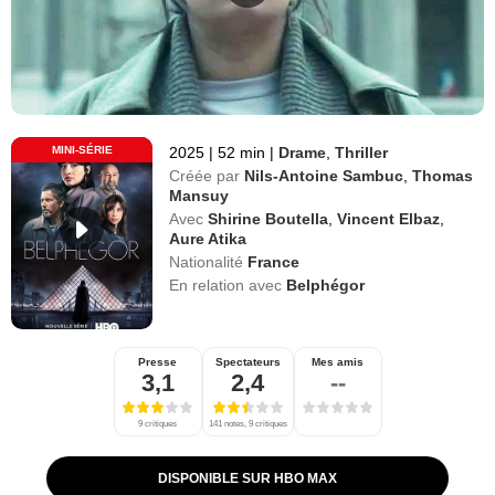
MINI-SÉRIE
2025
|
52 min
|
Drame
,
Thriller
Créée par
Nils-Antoine Sambuc
,
Thomas
Mansuy
Avec
Shirine Boutella
,
Vincent Elbaz
,
Aure Atika
Nationalité
France
En relation avec
Belphégor
Presse
Spectateurs
Mes amis
3,1
2,4
--
9 critiques
141 notes, 9 critiques
DISPONIBLE SUR HBO MAX