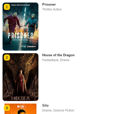
Prisoner
1
Thriller
,
Action
House of the Dragon
2
Fantastique
,
Drame
Silo
3
Drame
,
Science Fiction