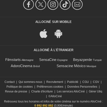
ALLOCINÉ SUR MOBILE
ALLOCINÉ À L'ÉTRANGER
Filmstarts
SensaCine
Beyazperde
Allemagne
Espagne
Turquie
AdoroCinema
Sensacine México
Brésil
Mexique
Contact
|
Qui sommes-nous
|
Recrutement
|
Publicité
|
CGU
|
CGV
|
Politique de cookies
|
Préférences cookies
|
Données Personnelles
|
Revue de presse
|
Charte d'écriture
|
Les services AlloCiné
|
Gérer Utiq
|
©AlloCiné
Retrouvez tous les horaires et infos de votre cinéma sur le numéro AlloCiné :
0 892 892 892
(0,90€/minute)