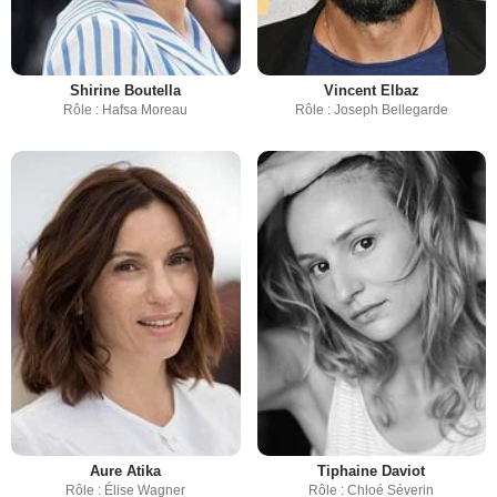
Shirine Boutella
Vincent Elbaz
Rôle : Hafsa Moreau
Rôle : Joseph Bellegarde
Aure Atika
Tiphaine Daviot
Rôle : Élise Wagner
Rôle : Chloé Séverin