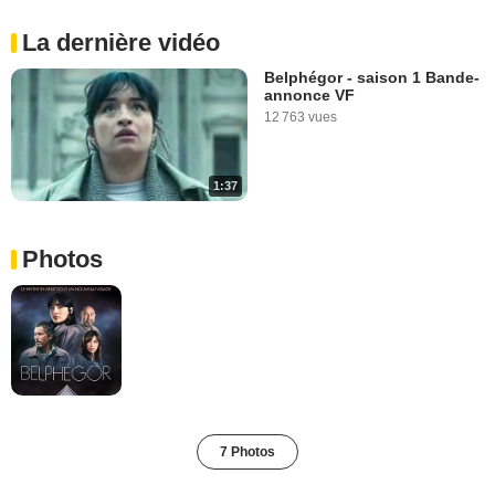
La dernière vidéo
Belphégor - saison 1 Bande-
annonce VF
12 763 vues
1:37
Photos
7 Photos