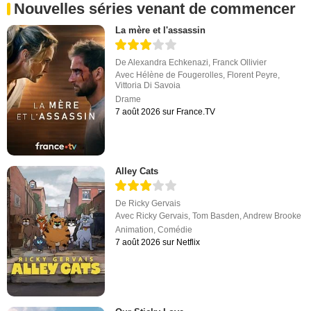
Nouvelles séries venant de commencer
La mère et l'assassin
De
Alexandra Echkenazi
,
Franck Ollivier
Avec
Hélène de Fougerolles
,
Florent Peyre
,
Vittoria Di Savoia
Drame
7 août 2026 sur France.TV
Alley Cats
De
Ricky Gervais
Avec
Ricky Gervais
,
Tom Basden
,
Andrew Brooke
Animation
,
Comédie
7 août 2026 sur Netflix