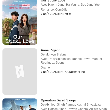
Our Sticky Love
Avec
Hae-in Jung
,
Ha Young
,
Seo Jung-Yeon
Romance
,
Comédie
7 août 2026 sur Netflix
Anna Pigeon
De
Morwyn Brebner
Avec
Tracy Spiridakos
,
Ronnie Rowe
,
Manuel
Rodriguez-Saenz
Drame
7 août 2026 sur USA Network Inc.
Operation Safed Saagar
De
Abhijeet Singh Parmar
,
Kushal Srivastava
Avec
Harssh Singh
,
Pawan Chopra
,
Adittya Singh