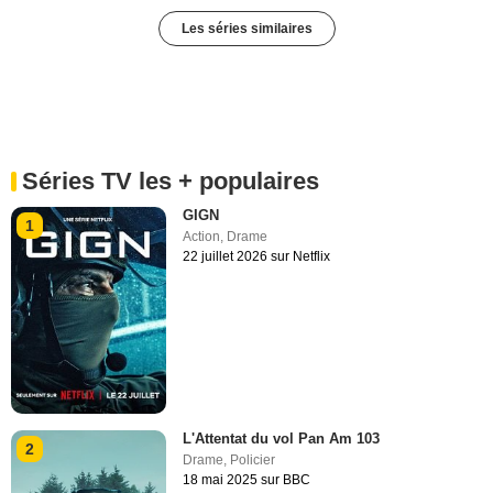
Les séries similaires
Séries TV les + populaires
GIGN
1
Action
,
Drame
22 juillet 2026 sur Netflix
L'Attentat du vol Pan Am 103
2
Drame
,
Policier
18 mai 2025 sur BBC