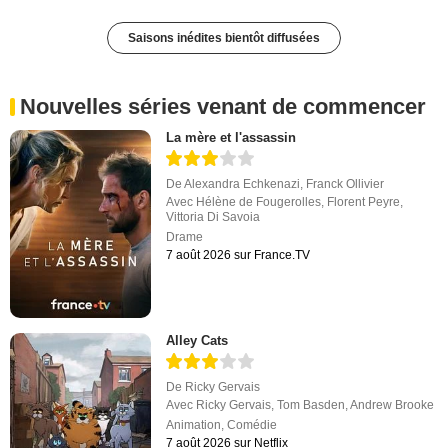
Saisons inédites bientôt diffusées
Nouvelles séries venant de commencer
La mère et l'assassin
De
Alexandra Echkenazi
,
Franck Ollivier
Avec
Hélène de Fougerolles
,
Florent Peyre
,
Vittoria Di Savoia
Drame
7 août 2026 sur France.TV
Alley Cats
De
Ricky Gervais
Avec
Ricky Gervais
,
Tom Basden
,
Andrew Brooke
Animation
,
Comédie
7 août 2026 sur Netflix