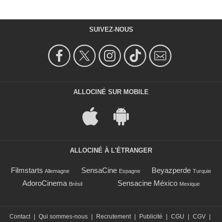
SUIVEZ-NOUS
ALLOCINÉ SUR MOBILE
ALLOCINÉ À L'ÉTRANGER
Filmstarts
SensaCine
Beyazperde
Allemagne
Espagne
Turquie
AdoroCinema
Sensacine México
Brésil
Mexique
Contact
|
Qui sommes-nous
|
Recrutement
|
Publicité
|
CGU
|
CGV
|