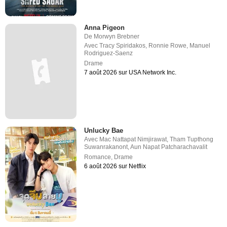
Anna Pigeon
De
Morwyn Brebner
Avec
Tracy Spiridakos
,
Ronnie Rowe
,
Manuel
Rodriguez-Saenz
Drame
7 août 2026 sur USA Network Inc.
Unlucky Bae
Avec
Mac Nattapat Nimjirawat
,
Tham Tupthong
Suwanrakanont
,
Aun Napat Patcharachavalit
Romance
,
Drame
6 août 2026 sur Netflix