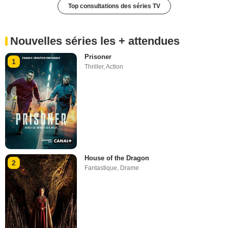
Top consultations des séries TV
Nouvelles séries les + attendues
Prisoner
1
Thriller
,
Action
House of the Dragon
2
Fantastique
,
Drame