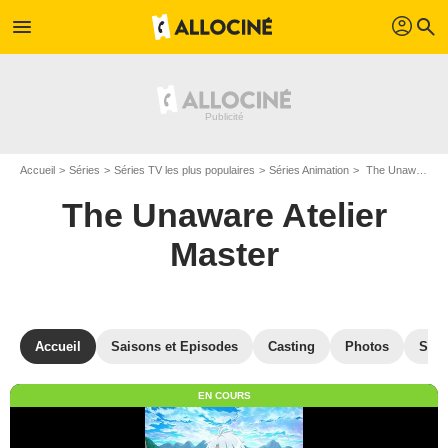
profil
menu
search
Accueil
Séries
Séries TV les plus populaires
Séries Animation
The Unaware Atelier Master
The Unaware Atelier
Master
Accueil
Saisons et Episodes
Casting
Photos
Séri
EN COURS