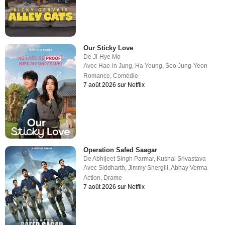
Our Sticky Love
De
Ji-Hye Mo
Avec
Hae-in Jung
,
Ha Young
,
Seo Jung-Yeon
Romance
,
Comédie
7 août 2026 sur Netflix
Operation Safed Saagar
De
Abhijeet Singh Parmar
,
Kushal Srivastava
Avec
Siddharth
,
Jimmy Shergill
,
Abhay Verma
Action
,
Drame
7 août 2026 sur Netflix