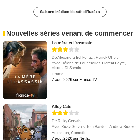
Saisons inédites bientôt diffusées
Nouvelles séries venant de commencer
La mère et l'assassin
De
Alexandra Echkenazi
,
Franck Ollivier
Avec
Hélène de Fougerolles
,
Florent Peyre
,
Vittoria Di Savoia
Drame
7 août 2026 sur France.TV
Alley Cats
De
Ricky Gervais
Avec
Ricky Gervais
,
Tom Basden
,
Andrew Brooke
Animation
,
Comédie
7 août 2026 sur Netflix