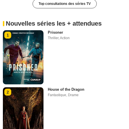
Top consultations des séries TV
Nouvelles séries les + attendues
Prisoner
1
Thriller
,
Action
House of the Dragon
2
Fantastique
,
Drame