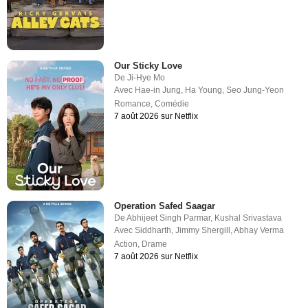
Our Sticky Love
De
Ji-Hye Mo
Avec
Hae-in Jung
,
Ha Young
,
Seo Jung-Yeon
Romance
,
Comédie
7 août 2026 sur Netflix
Operation Safed Saagar
De
Abhijeet Singh Parmar
,
Kushal Srivastava
Avec
Siddharth
,
Jimmy Shergill
,
Abhay Verma
Action
,
Drame
7 août 2026 sur Netflix