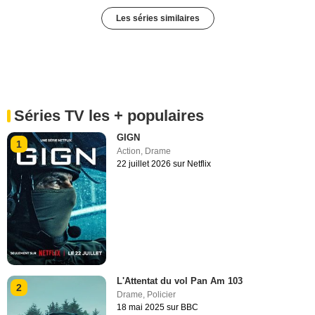
Les séries similaires
Séries TV les + populaires
GIGN
1
Action
,
Drame
22 juillet 2026 sur Netflix
L'Attentat du vol Pan Am 103
2
Drame
,
Policier
18 mai 2025 sur BBC