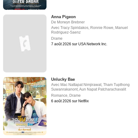
Anna Pigeon
De
Morwyn Brebner
Avec
Tracy Spiridakos
,
Ronnie Rowe
,
Manuel
Rodriguez-Saenz
Drame
7 août 2026 sur USA Network Inc.
Unlucky Bae
Avec
Mac Nattapat Nimjirawat
,
Tham Tupthong
Suwanrakanont
,
Aun Napat Patcharachavalit
Romance
,
Drame
6 août 2026 sur Netflix