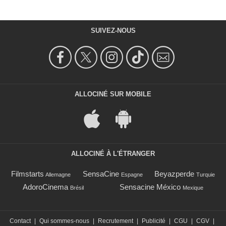
SUIVEZ-NOUS
ALLOCINÉ SUR MOBILE
ALLOCINÉ À L'ÉTRANGER
Filmstarts
SensaCine
Beyazperde
Allemagne
Espagne
Turquie
AdoroCinema
Sensacine México
Brésil
Mexique
Contact
|
Qui sommes-nous
|
Recrutement
|
Publicité
|
CGU
|
CGV
|