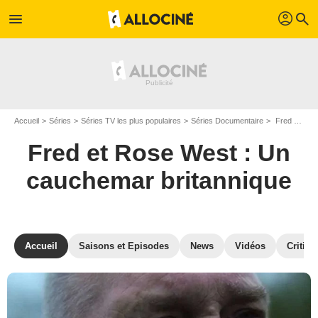
profil
menu
search
Accueil
Séries
Séries TV les plus populaires
Séries Documentaire
Fred et Rose West : Un cauchemar britannique
Fred et Rose West : Un
cauchemar britannique
Accueil
Saisons et Episodes
News
Vidéos
Critiqu