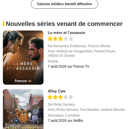
Saisons inédites bientôt diffusées
Nouvelles séries venant de commencer
La mère et l'assassin
De
Alexandra Echkenazi
,
Franck Ollivier
Avec
Hélène de Fougerolles
,
Florent Peyre
,
Vittoria Di Savoia
Drame
7 août 2026 sur France.TV
Alley Cats
De
Ricky Gervais
Avec
Ricky Gervais
,
Tom Basden
,
Andrew Brooke
Animation
,
Comédie
7 août 2026 sur Netflix