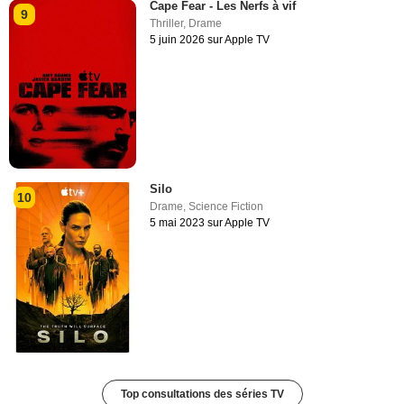
Cape Fear - Les Nerfs à vif
9
Thriller
,
Drame
5 juin 2026 sur Apple TV
Silo
10
Drame
,
Science Fiction
5 mai 2023 sur Apple TV
Top consultations des séries TV