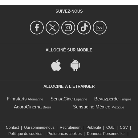
SUIVEZ-NOUS
ALLOCINÉ SUR MOBILE
ALLOCINÉ À L'ÉTRANGER
Filmstarts
SensaCine
Beyazperde
Allemagne
Espagne
Turquie
AdoroCinema
Sensacine México
Brésil
Mexique
Contact
|
Qui sommes-nous
|
Recrutement
|
Publicité
|
CGU
|
CGV
|
Politique de cookies
|
Préférences cookies
|
Données Personnelles
|