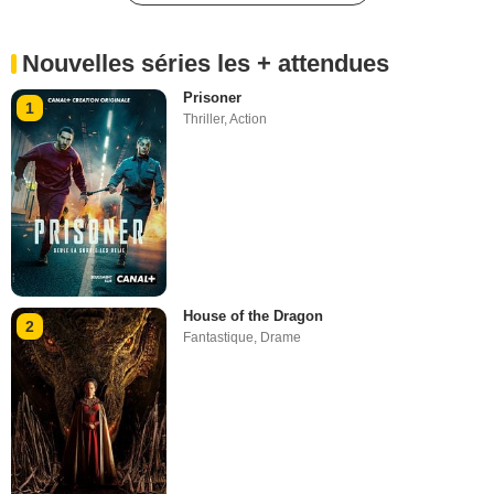
Nouvelles séries les + attendues
Prisoner
1
Thriller
,
Action
House of the Dragon
2
Fantastique
,
Drame