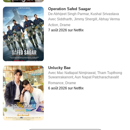
Operation Safed Saagar
De
Abhijeet Singh Parmar
,
Kushal Srivastava
Avec
Siddharth
,
Jimmy Shergill
,
Abhay Verma
Action
,
Drame
7 août 2026 sur Netflix
Unlucky Bae
Avec
Mac Nattapat Nimjirawat
,
Tham Tupthong
Suwanrakanont
,
Aun Napat Patcharachavalit
Romance
,
Drame
6 août 2026 sur Netflix