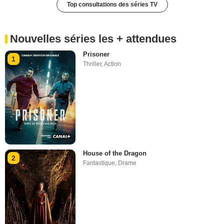
Top consultations des séries TV
Nouvelles séries les + attendues
Prisoner
1
Thriller
,
Action
House of the Dragon
2
Fantastique
,
Drame