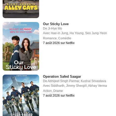
Our Sticky Love
De
Ji-Hye Mo
Avec
Hae-in Jung
,
Ha Young
,
Seo Jung-Yeon
Romance
,
Comédie
7 août 2026 sur Netflix
Operation Safed Saagar
De
Abhijeet Singh Parmar
,
Kushal Srivastava
Avec
Siddharth
,
Jimmy Shergill
,
Abhay Verma
Action
,
Drame
7 août 2026 sur Netflix