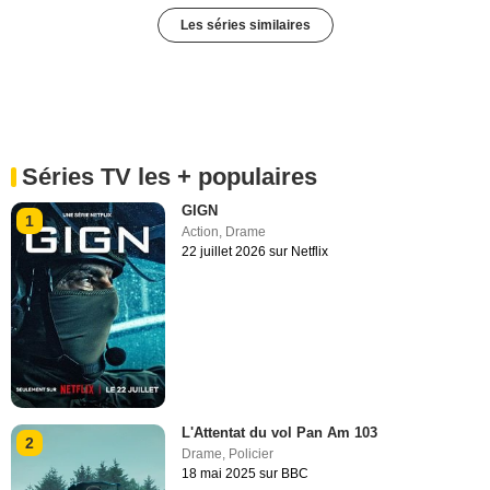
Les séries similaires
Séries TV les + populaires
GIGN
1
Action
,
Drame
22 juillet 2026 sur Netflix
L'Attentat du vol Pan Am 103
2
Drame
,
Policier
18 mai 2025 sur BBC