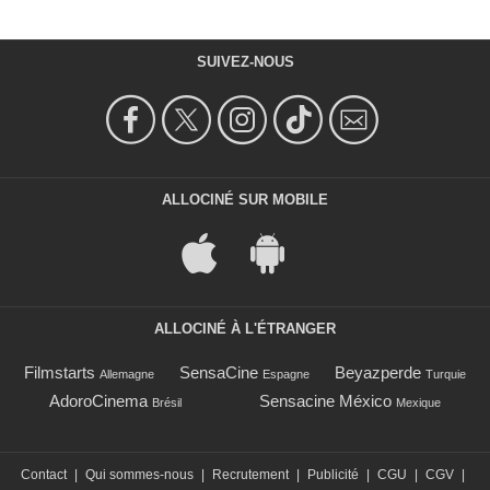
SUIVEZ-NOUS
ALLOCINÉ SUR MOBILE
ALLOCINÉ À L'ÉTRANGER
Filmstarts
SensaCine
Beyazperde
Allemagne
Espagne
Turquie
AdoroCinema
Sensacine México
Brésil
Mexique
Contact
|
Qui sommes-nous
|
Recrutement
|
Publicité
|
CGU
|
CGV
|