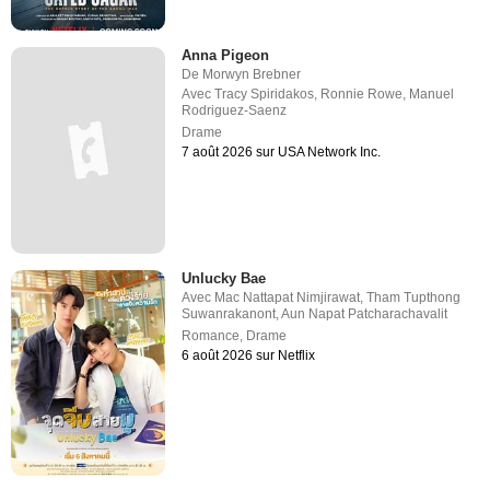
Anna Pigeon
De
Morwyn Brebner
Avec
Tracy Spiridakos
,
Ronnie Rowe
,
Manuel
Rodriguez-Saenz
Drame
7 août 2026 sur USA Network Inc.
Unlucky Bae
Avec
Mac Nattapat Nimjirawat
,
Tham Tupthong
Suwanrakanont
,
Aun Napat Patcharachavalit
Romance
,
Drame
6 août 2026 sur Netflix