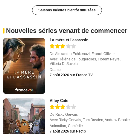
Saisons inédites bientôt diffusées
Nouvelles séries venant de commencer
La mère et l'assassin
De
Alexandra Echkenazi
,
Franck Ollivier
Avec
Hélène de Fougerolles
,
Florent Peyre
,
Vittoria Di Savoia
Drame
7 août 2026 sur France.TV
Alley Cats
De
Ricky Gervais
Avec
Ricky Gervais
,
Tom Basden
,
Andrew Brooke
Animation
,
Comédie
7 août 2026 sur Netflix