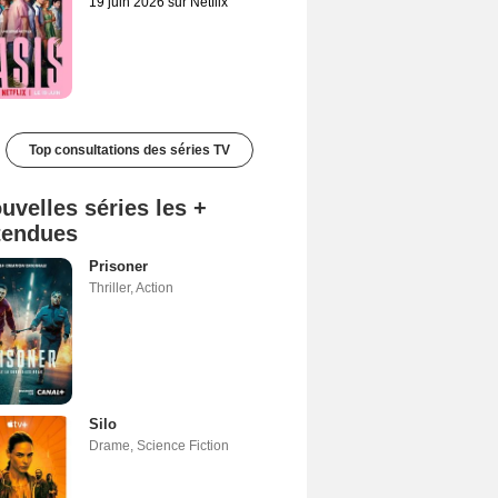
19 juin 2026 sur Netflix
Top consultations des séries TV
uvelles séries les +
tendues
Prisoner
Thriller
,
Action
Silo
Drame
,
Science Fiction