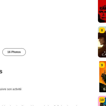
8
16 Photos
9
s
uivre son activité
10