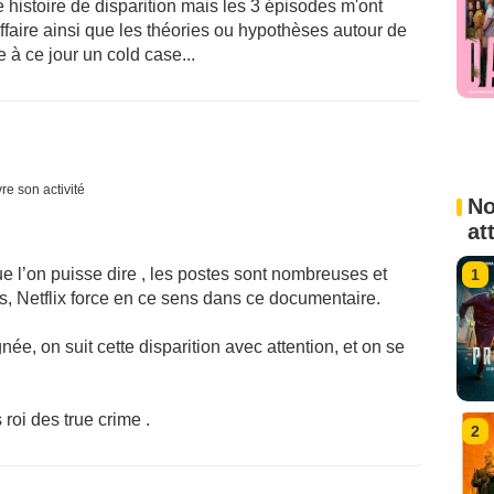
 histoire de disparition mais les 3 épisodes m'ont
 affaire ainsi que les théories ou hypothèses autour de
 à ce jour un cold case...
re son activité
No
at
ue l’on puisse dire , les postes sont nombreuses et
1
ns, Netflix force en ce sens dans ce documentaire.
née, on suit cette disparition avec attention, et on se
roi des true crime .
2