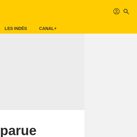
profil
search
LES INDÉS
CANAL+
sparue