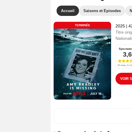
Accueil
Saisons et Episodes
TERMINÉE
2025
|
4
Titre orig
Nationali
Spectate
3,6
54 notes, 4 cri
VOIR 