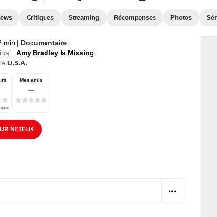
News
Critiques
Streaming
Récompenses
Photos
Sér
2 min
|
Documentaire
inal :
Amy Bradley Is Missing
té
U.S.A.
urs
Mes amis
--
tiques
SUR NETFLIX