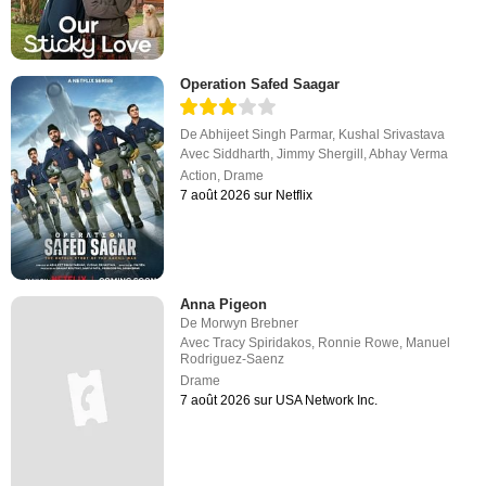
Operation Safed Saagar
De
Abhijeet Singh Parmar
,
Kushal Srivastava
Avec
Siddharth
,
Jimmy Shergill
,
Abhay Verma
Action
,
Drame
7 août 2026 sur Netflix
Anna Pigeon
De
Morwyn Brebner
Avec
Tracy Spiridakos
,
Ronnie Rowe
,
Manuel
Rodriguez-Saenz
Drame
7 août 2026 sur USA Network Inc.