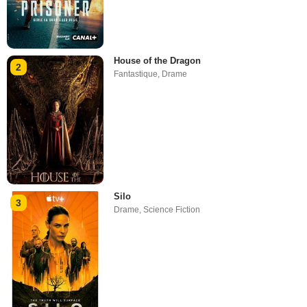
House of the Dragon
2
Fantastique
,
Drame
Silo
3
Drame
,
Science Fiction