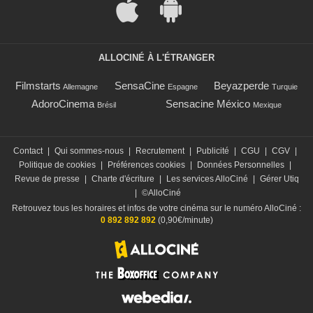
ALLOCINÉ À L'ÉTRANGER
Filmstarts
SensaCine
Beyazperde
Allemagne
Espagne
Turquie
AdoroCinema
Sensacine México
Brésil
Mexique
Contact
|
Qui sommes-nous
|
Recrutement
|
Publicité
|
CGU
|
CGV
|
Politique de cookies
|
Préférences cookies
|
Données Personnelles
|
Revue de presse
|
Charte d'écriture
|
Les services AlloCiné
|
Gérer Utiq
|
©AlloCiné
Retrouvez tous les horaires et infos de votre cinéma sur le numéro AlloCiné :
0 892 892 892
(0,90€/minute)