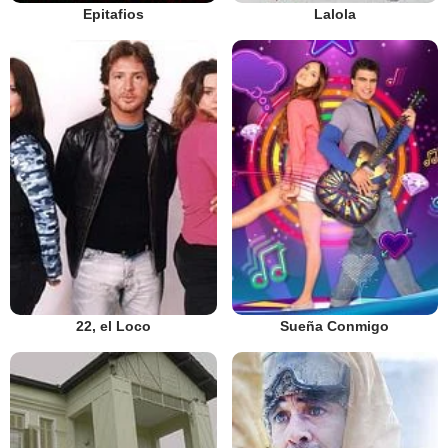
Epitafios
Lalola
22, el Loco
Sueña Conmigo