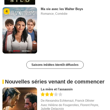
Ma vie avec les Walter Boys
4
Romance
,
Comédie
Saisons inédites bientôt diffusées
Nouvelles séries venant de commencer
La mère et l'assassin
De
Alexandra Echkenazi
,
Franck Ollivier
Avec
Hélène de Fougerolles
,
Florent Peyre
,
Juliette Delacroix